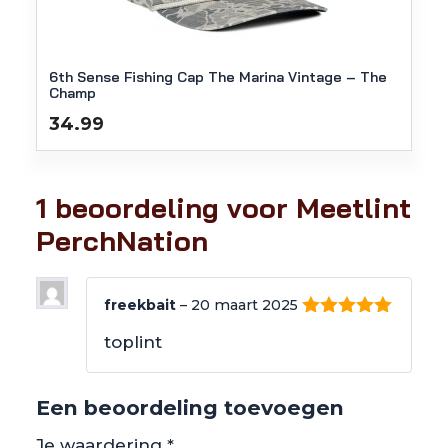
6th Sense Fishing Cap The Marina Vintage – The
Champ
34.99
1 beoordeling voor
Meetlint
PerchNation
freekbait
–
20 maart 2025
5
van 5
toplint
Een beoordeling toevoegen
Je waardering
*