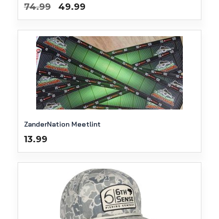
Oorspronkelijke
Huidige
74.99
49.99
prijs
prijs
was:
is:
€74.99.
€49.99.
ZanderNation Meetlint
13.99