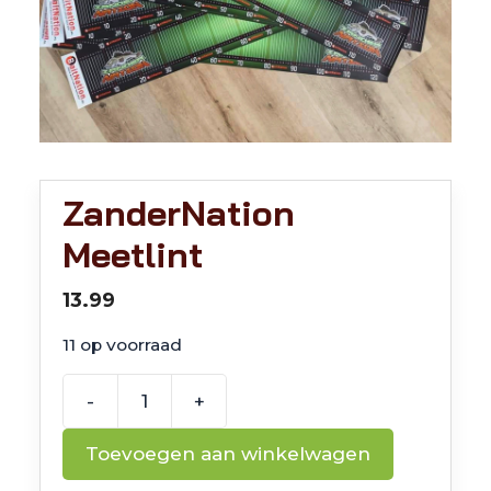
ZanderNation
Meetlint
13.99
11 op voorraad
-
+
ZanderNation
Meetlint
Toevoegen aan winkelwagen
aantal