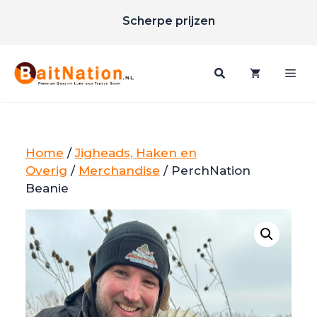
Ga
Scherpe prijzen
naar
Gratis verzending vanaf €85
de
inhoud
Me
Home
/
Jigheads, Haken en
Overig
/
Merchandise
/ PerchNation
Beanie