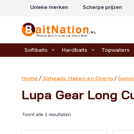
Ga
Unieke merken
Scherpe prijzen
naar
de
inhoud
Softbaits
Hardbaits
Topwaters
Home
/
Jigheads, Haken en Overig
/
Swive
Lupa Gear Long C
Toont alle 3 resultaten