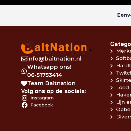
Eenvo
Catego
Merk
info@baitnation.nl
Softb
Hardb
Whatsapp ons!
Twitc
06-51753414
Skirte
Team Baitnation
Lood 
Volg ons op de socials:
Hake
Instagram
Lijn 
Facebook
Opbe
Diver