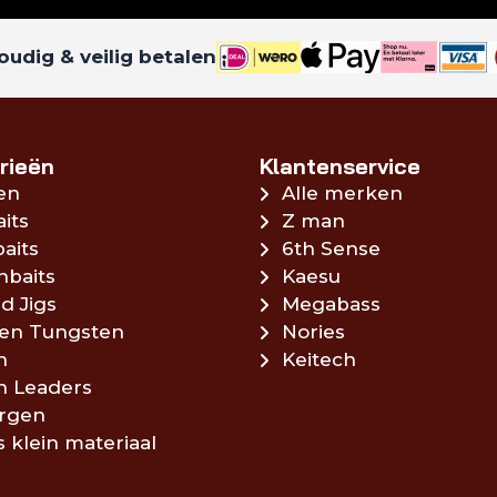
udig & veilig betalen
rieën
Klantenservice
en
Alle merken
aits
Z man
aits
6th Sense
hbaits
Kaesu
d Jigs
Megabass
en Tungsten
Nories
n
Keitech
en Leaders
rgen
s klein materiaal