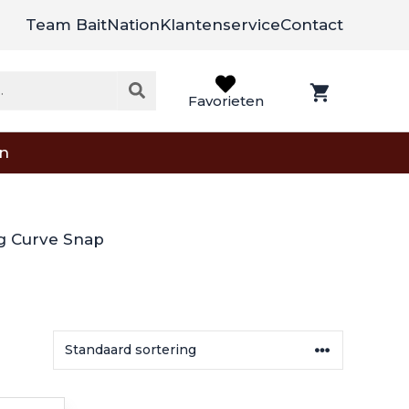
Team BaitNation
Klantenservice
Contact
Favorieten
on
g Curve Snap