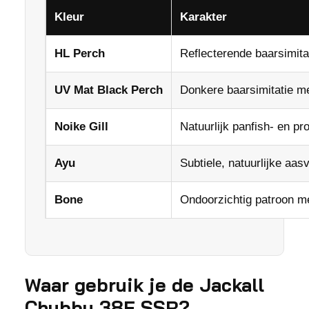
Kleur
Karakter
HL Perch
Reflecterende baarsimita
UV Mat Black Perch
Donkere baarsimitatie m
Noike Gill
Natuurlijk panfish- en pr
Ayu
Subtiele, natuurlijke aasv
Bone
Ondoorzichtig patroon met
Waar gebruik je de Jackall
Chubby 38F SSR?