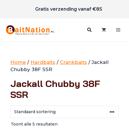
Scherpe prijzen
Ga
Gratis verzending vanaf €85
naar
de
inhoud
Me
Home
/
Hardbaits
/
Crankbaits
/ Jackall
Chubby 38F SSR
Jackall Chubby 38F
SSR
Toont alle 5 resultaten