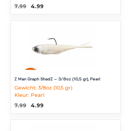
Oorspronkelijke
Huidige
7.99
4.99
prijs
prijs
was:
is:
€7.99.
€4.99.
-
38
%
Z Man Graph ShadZ – 3/8oz (10,5 gr), Pearl
Gewicht:
3/8oz (10,5 gr)
Kleur:
Pearl
Oorspronkelijke
Huidige
7.99
4.99
prijs
prijs
was:
is:
€7.99.
€4.99.