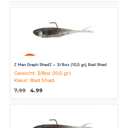
was:
is:
€7.99.
€4.99.
-
38
%
Z Man Graph ShadZ – 3/8oz (10,5 gr), Bad Shad
Gewicht:
3/8oz (10,5 gr)
Kleur:
Bad Shad
Oorspronkelijke
Huidige
7.99
4.99
prijs
prijs
was:
is:
€7.99.
€4.99.