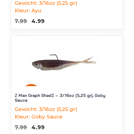
Gewicht:
3/16oz (5,25 gr)
Kleur:
Ayu
Oorspronkelijke
Huidige
7.99
4.99
prijs
prijs
was:
is:
€7.99.
€4.99.
-
38
%
Z Man Graph ShadZ – 3/16oz (5,25 gr), Goby
Sauce
Gewicht:
3/16oz (5,25 gr)
Kleur:
Goby Sauce
Oorspronkelijke
Huidige
7.99
4.99
prijs
prijs