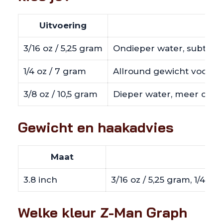
Uitvoering
3/16 oz / 5,25 gram
Ondieper water, subtiel
1/4 oz / 7 gram
Allround gewicht voor ha
3/8 oz / 10,5 gram
Dieper water, meer contr
Gewicht en haakadvies
Maat
Gew
3.8 inch
3/16 oz / 5,25 gram, 1/4 oz
Welke kleur Z-Man Graph