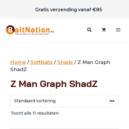
Scherpe prijzen
Ga
Gratis verzending vanaf €85
naar
de
inhoud
Me
Home
/
Softbaits
/
Shads
/ Z Man Graph
ShadZ
Z Man Graph ShadZ
Toont alle 11 resultaten