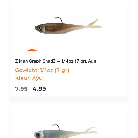
-
38
%
Z Man Graph ShadZ – 1/4oz (7 gr), Ayu
Gewicht:
1/4oz (7 gr)
Kleur:
Ayu
Oorspronkelijke
Huidige
7.99
4.99
prijs
prijs
was:
is:
€7.99.
€4.99.