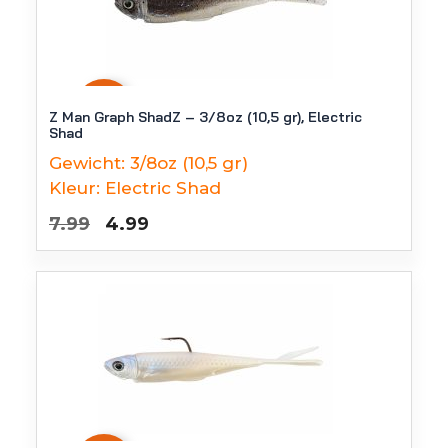
-
38
%
Z Man Graph ShadZ – 3/8oz (10,5 gr), Electric
Shad
Gewicht:
3/8oz (10,5 gr)
Kleur:
Electric Shad
Oorspronkelijke
Huidige
7.99
4.99
prijs
prijs
was:
is:
€7.99.
€4.99.