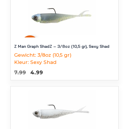
-
38
%
Z Man Graph ShadZ – 3/8oz (10,5 gr), Sexy Shad
Gewicht:
3/8oz (10,5 gr)
Kleur:
Sexy Shad
Oorspronkelijke
Huidige
7.99
4.99
prijs
prijs
was:
is:
€7.99.
€4.99.