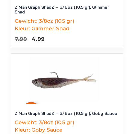
-
38
%
Z Man Graph ShadZ – 3/8oz (10,5 gr), Glimmer
Shad
Gewicht:
3/8oz (10,5 gr)
Kleur:
Glimmer Shad
Oorspronkelijke
Huidige
7.99
4.99
prijs
prijs
was:
is:
€7.99.
€4.99.
-
38
%
Z Man Graph ShadZ – 3/8oz (10,5 gr), Goby Sauce
Gewicht:
3/8oz (10,5 gr)
Kleur:
Goby Sauce