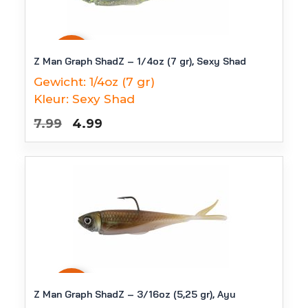
-
38
%
Z Man Graph ShadZ – 1/4oz (7 gr), Sexy Shad
Gewicht:
1/4oz (7 gr)
Kleur:
Sexy Shad
Oorspronkelijke
Huidige
7.99
4.99
prijs
prijs
was:
is:
€7.99.
€4.99.
-
38
%
Z Man Graph ShadZ – 3/16oz (5,25 gr), Ayu