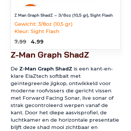
-
38
%
Z Man Graph ShadZ – 3/8oz (10,5 gr), Sight Flash
Gewicht:
3/8oz (10,5 gr)
Kleur:
Sight Flash
Oorspronkelijke
Huidige
7.99
4.99
prijs
prijs
Z-Man Graph ShadZ
was:
is:
€7.99.
€4.99.
De
Z-Man Graph ShadZ
is een kant-en-
klare ElaZtech softbait met
geïntegreerde jigkop, ontwikkeld voor
moderne roofvissers die gericht vissen
met Forward Facing Sonar, live sonar of
strak gecontroleerd werpen vanaf de
kant. Door het diepe aasvisprofiel, de
luchtkamer en de horizontale presentatie
blijft deze shad mooi zichtbaar en