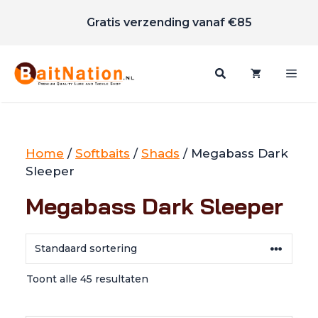
Scherpe prijzen
Ga
Gratis verzending vanaf €85
naar
de
inhoud
Me
Home
/
Softbaits
/
Shads
/ Megabass Dark
Sleeper
Megabass Dark Sleeper
Toont alle 45 resultaten