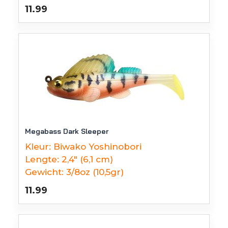
11.99
Megabass Dark Sleeper
Kleur:
Biwako Yoshinobori
Lengte:
2,4" (6,1 cm)
Gewicht:
3/8oz (10,5gr)
11.99