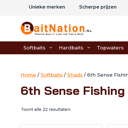
Ga
Unieke merken
Scherpe prijzen
naar
de
inhoud
Softbaits
Hardbaits
Topwaters
Home
/
Softbaits
/
Shads
/ 6th Sense Fishi
6th Sense Fishing
Toont alle 22 resultaten