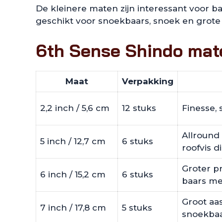
De kleinere maten zijn interessant voor baa
geschikt voor snoekbaars, snoek en grote 
6th Sense Shindo mat
Maat
Verpakking
2,2 inch / 5,6 cm
12 stuks
Finesse, 
Allround 
5 inch / 12,7 cm
6 stuks
roofvis d
Groter p
6 inch / 15,2 cm
6 stuks
baars met
Groot aas
7 inch / 17,8 cm
5 stuks
snoekbaa