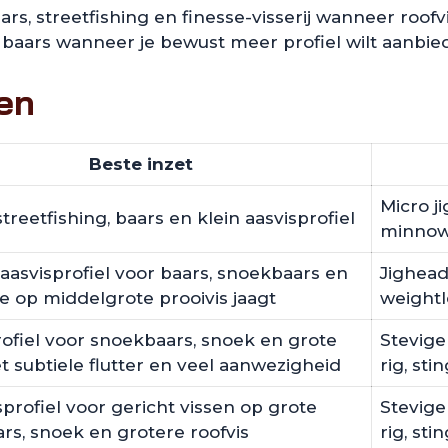
rs, streetfishing en finesse-visserij wanneer roofv
baars wanneer je bewust meer profiel wilt aanbiede
en
Beste inzet
Micro ji
streetfishing, baars en klein aasvisprofiel
minnow
aasvisprofiel voor baars, snoekbaars en
Jighead
ie op middelgrote prooivis jaagt
weightl
rofiel voor snoekbaars, snoek en grote
Stevige
 subtiele flutter en veel aanwezigheid
rig, sti
profiel voor gericht vissen op grote
Stevige
rs, snoek en grotere roofvis
rig, st