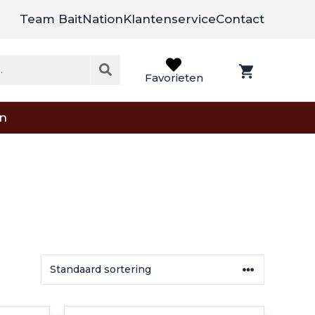
Team BaitNation
Klantenservice
Contact
Favorieten
on