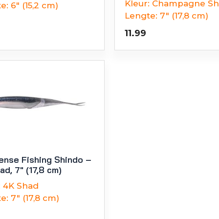
Kleur:
Champagne Sh
e:
6" (15,2 cm)
Lengte:
7" (17,8 cm)
11.99
ense Fishing Shindo –
ad, 7″ (17,8 cm)
:
4K Shad
e:
7" (17,8 cm)