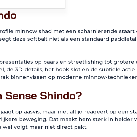
indo
rofile minnow shad met een scharnierende staart d
weegt deze softbait niet als een standaard paddlet
-presentaties op baars en streetfishing tot groter
el, de 3D-details, het hook slot en de subtiele actie
 strak binnenvissen op moderne minnow-technieken
h Sense Shindo?
aagt op aasvis, maar niet altijd reageert op een s
urlijkere beweging. Dat maakt hem sterk in helder 
wel volgt maar niet direct pakt.