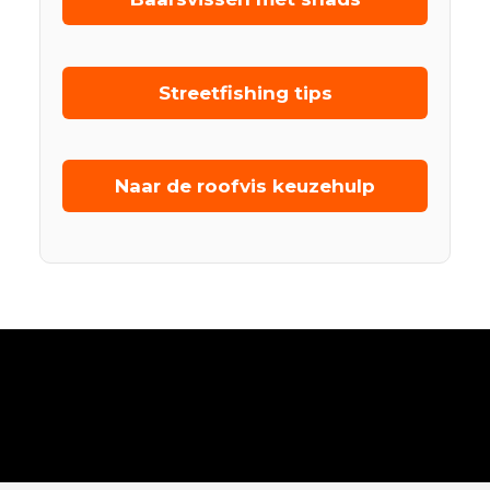
Streetfishing tips
Naar de roofvis keuzehulp