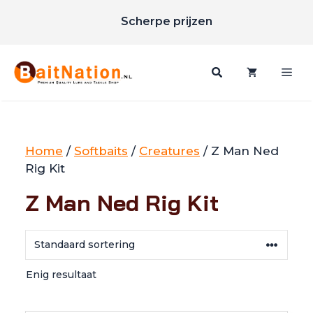
Ga
Scherpe prijzen
naar
Gratis verzending vanaf €85
de
inhoud
Me
Home
/
Softbaits
/
Creatures
/ Z Man Ned
Rig Kit
Z Man Ned Rig Kit
Enig resultaat