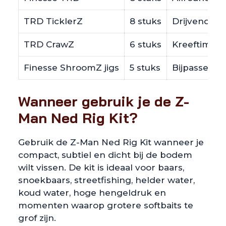
TRD TicklerZ
8 stuks
Drijvende te
TRD CrawZ
6 stuks
Kreeftimita
Finesse ShroomZ jigs
5 stuks
Bijpassende
Wanneer gebruik je de Z-
Man Ned Rig Kit?
Gebruik de Z-Man Ned Rig Kit wanneer je
compact, subtiel en dicht bij de bodem
wilt vissen. De kit is ideaal voor baars,
snoekbaars, streetfishing, helder water,
koud water, hoge hengeldruk en
momenten waarop grotere softbaits te
grof zijn.