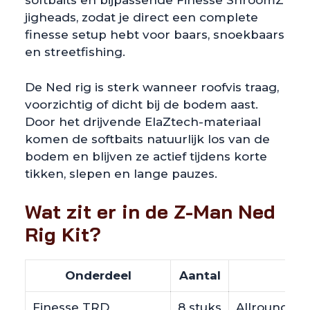
softbaits en bijpassende Finesse ShroomZ
jigheads, zodat je direct een complete
finesse setup hebt voor baars, snoekbaars
en streetfishing.
De Ned rig is sterk wanneer roofvis traag,
voorzichtig of dicht bij de bodem aast.
Door het drijvende ElaZtech-materiaal
komen de softbaits natuurlijk los van de
bodem en blijven ze actief tijdens korte
tikken, slepen en lange pauzes.
Wat zit er in de Z-Man Ned
Rig Kit?
Onderdeel
Aantal
Finesse TRD
8 stuks
Allround Ned