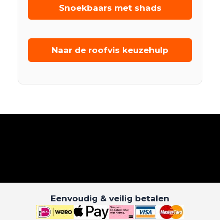
Snoekbaars met shads
Naar de roofvis keuzehulp
Eenvoudig & veilig betalen