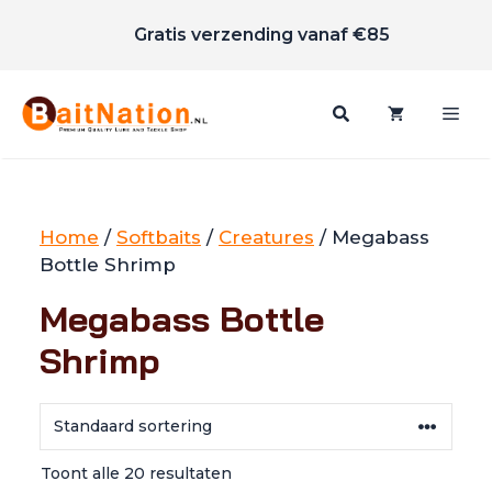
Scherpe prijzen
Ga
Gratis verzending vanaf €85
naar
de
inhoud
Me
Home
/
Softbaits
/
Creatures
/ Megabass
Bottle Shrimp
Megabass Bottle
Shrimp
Toont alle 20 resultaten