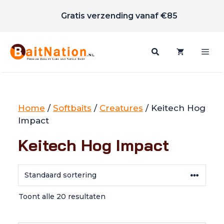
Scherpe prijzen
Ga
Gratis verzending vanaf €85
naar
de
inhoud
Me
Home
/
Softbaits
/
Creatures
/ Keitech Hog
Impact
Keitech Hog Impact
Toont alle 20 resultaten