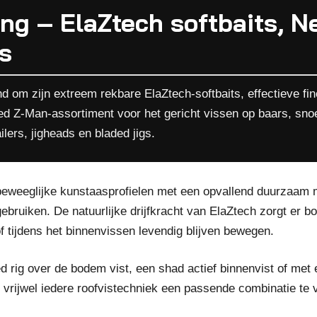
ng – ElaZtech softbaits, N
s
 om zijn extreem rekbare ElaZtech-softbaits, effectieve fine
eed Z-Man-assortiment voor het gericht vissen op baars, sn
ilers, jigheads en bladed jigs.
weeglijke kunstaasprofielen met een opvallend duurzaam mat
ebruiken. De natuurlijke drijfkracht van ElaZtech zorgt er 
 tijdens het binnenvissen levendig blijven bewegen.
 rig over de bodem vist, een shad actief binnenvist of met 
 vrijwel iedere roofvistechniek een passende combinatie te 