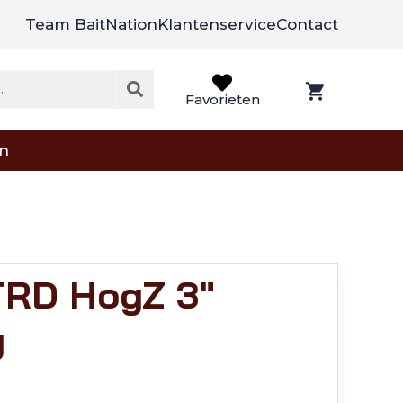
Team BaitNation
Klantenservice
Contact
Favorieten
on
TRD HogZ 3"
g