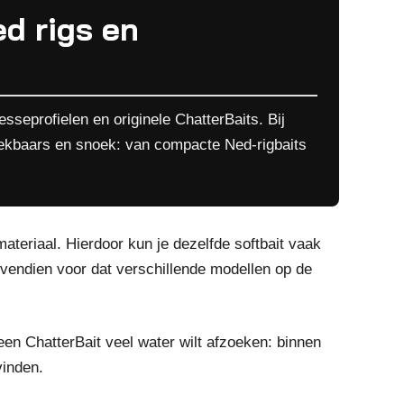
ed rigs en
sseprofielen en originele ChatterBaits. Bij
oekbaars en snoek: van compacte Ned-rigbaits
eriaal. Hierdoor kun je dezelfde softbait vaak
bovendien voor dat verschillende modellen op de
een ChatterBait veel water wilt afzoeken: binnen
vinden.