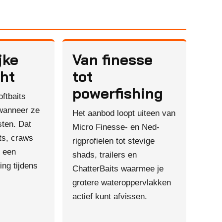
jke
Van finesse
cht
tot
powerfishing
ftbaits
 wanneer ze
Het aanbod loopt uiteen van
ten. Dat
Micro Finesse- en Ned-
ts, craws
rigprofielen tot stevige
s een
shads, trailers en
ing tijdens
ChatterBaits waarmee je
grotere wateroppervlakken
actief kunt afvissen.