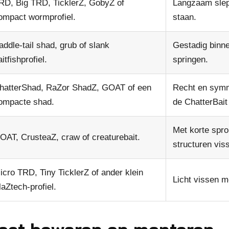
RD, Big TRD, TicklerZ, GobyZ of
Langzaam slepe
ompact wormprofiel.
staan.
addle-tail shad, grub of slank
Gestadig binne
aitfishprofiel.
springen.
hatterShad, RaZor ShadZ, GOAT of een
Recht en symme
ompacte shad.
de ChatterBait 
Met korte spro
OAT, CrusteaZ, craw of creaturebait.
structuren vis
icro TRD, Tiny TicklerZ of ander klein
Licht vissen m
laZtech-profiel.