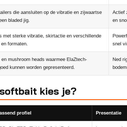
ailers die aansluiten op de vibratie en zijwaartse
Actief
een bladed jig.
en sno
s met sterke vibratie, skirtactie en verschillende
Powerf
 en formaten.
snel v
n en mushroom heads waarmee ElaZtech-
Ned ri
 goed kunnen worden gepresenteerd.
bodemc
oftbait kies je?
assend profiel
Presentatie