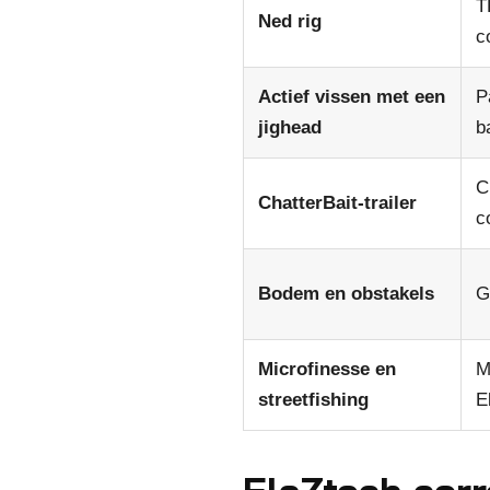
T
Ned rig
c
Actief vissen met een
P
jighead
b
C
ChatterBait-trailer
c
Bodem en obstakels
G
Microfinesse en
M
streetfishing
E