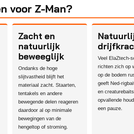
n voor Z-Man?
Zacht en
Natuurli
natuurlijk
drijfkra
beweeglijk
Veel ElaZtech-so
richten zich op
Ondanks de hoge
op de bodem rus
slijtvastheid blijft het
geeft Ned-rigbai
materiaal zacht. Staarten,
en creaturebait
tentakels en andere
opvallende houd
bewegende delen reageren
een pauze.
daardoor al op minimale
bewegingen van de
hengeltop of stroming.