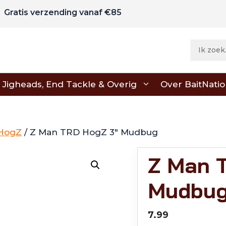
Gratis verzending vanaf €85
Jigheads, End Tackle & Overig
Over BaitNati
HogZ
/ Z Man TRD HogZ 3" Mudbug
Z Man 
Mudbu
7.99