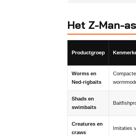
Het Z-Man-as
Productgroep
Kenmerk
Worms en
Compacte,
Ned-rigbaits
wormmode
Shads en
Baitfishpr
swimbaits
Creatures en
Imitaties
craws