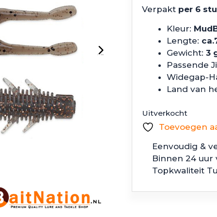
Verpakt
per 6 st
Kleur:
Mud
Lengte:
ca.
Gewicht:
3 
Passende J
Widegap-H
Land van h
Uitverkocht
Toevoegen aan
Eenvoudig & ve
Binnen 24 uur
Topkwaliteit T