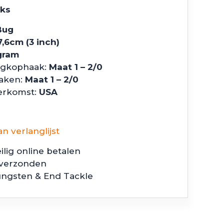
uks
Bug
7,6cm (3 inch)
gram
igkophaak:
Maat 1 – 2/0
aken:
Maat 1 – 2/0
erkomst:
USA
 verlanglijst
ilig online betalen
 verzonden
ungsten & End Tackle