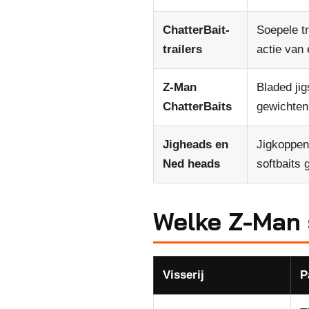
ChatterBait-
Soepele tr
trailers
actie van 
Z-Man
Bladed jig
ChatterBaits
gewichten
Jigheads en
Jigkoppe
Ned heads
softbaits
Welke Z-Man s
Visserij
P