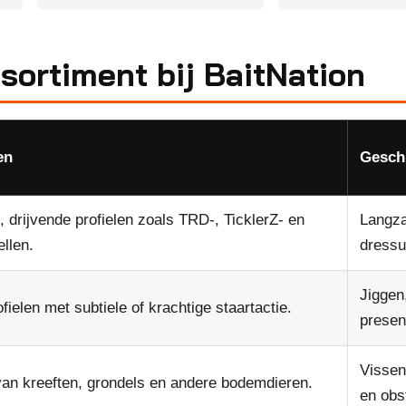
sortiment bij BaitNation
en
Gesch
 drijvende profielen zoals TRD-, TicklerZ- en
Langza
llen.
dressu
Jiggen
ofielen met subtiele of krachtige staartactie.
presen
Vissen
 van kreeften, grondels en andere bodemdieren.
en obs