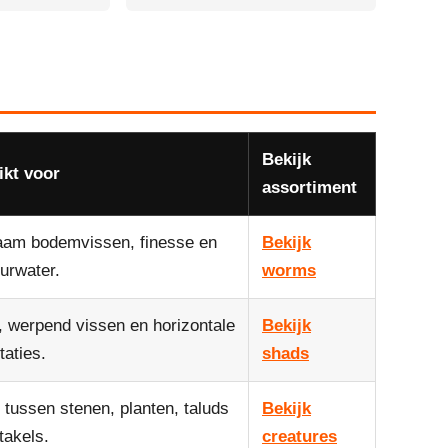
Bekijk
ikt voor
assortiment
am bodemvissen, finesse en
Bekijk
urwater.
worms
, werpend vissen en horizontale
Bekijk
taties.
shads
 tussen stenen, planten, taluds
Bekijk
takels.
creatures