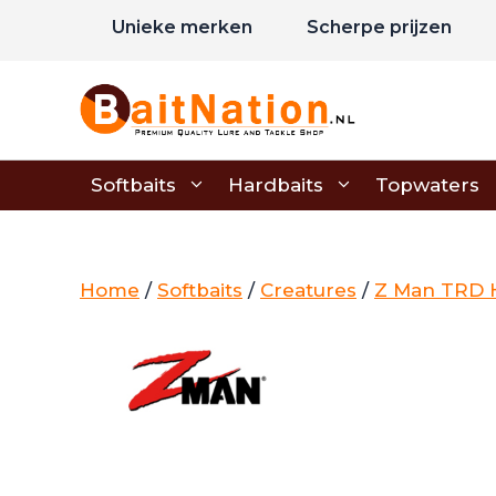
Ga
Unieke merken
Scherpe prijzen
naar
de
inhoud
Softbaits
Hardbaits
Topwaters
Home
/
Softbaits
/
Creatures
/
Z Man TRD 