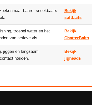
 zoeken naar baars, snoekbaars
Bekijk
ek.
softbaits
ishing, troebel water en het
Bekijk
inden van actieve vis.
ChatterBaits
g, jiggen en langzaam
Bekijk
ontact houden.
jigheads