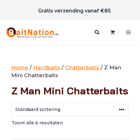
Scherpe prijzen
Ga
Gratis verzending vanaf €85
naar
de
inhoud
Me
Home
/
Hardbaits
/
Chatterbaits
/ Z Man
Mini Chatterbaits
Z Man Mini Chatterbaits
Toont alle 6 resultaten