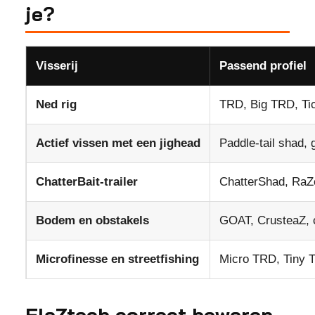
je?
Visserij
Passend profiel
Ned rig
TRD, Big TRD, Tic
Actief vissen met een jighead
Paddle-tail shad, g
ChatterBait-trailer
ChatterShad, RaZ
Bodem en obstakels
GOAT, CrusteaZ, c
Microfinesse en streetfishing
Micro TRD, Tiny Ti
ElaZtech correct bewaren