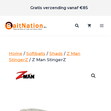
Scherpe prijzen
Ga
Gratis verzending vanaf €85
naar
de
inhoud
Me
Home
/
Softbaits
/
Shads
/
Z Man
StingerZ
/ Z Man StingerZ