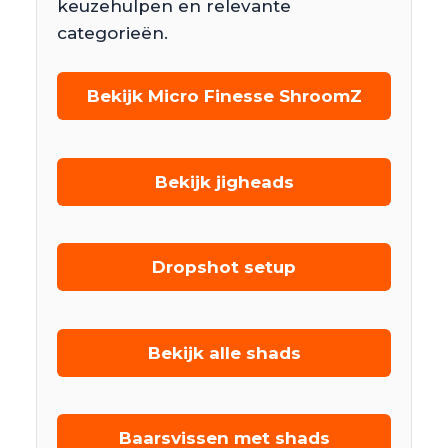
keuzehulpen en relevante
categorieën.
Bekijk Micro Finesse ShroomZ
Bekijk jigheads
Dropshot setup
Bekijk alle shads
Baarsvissen met shads