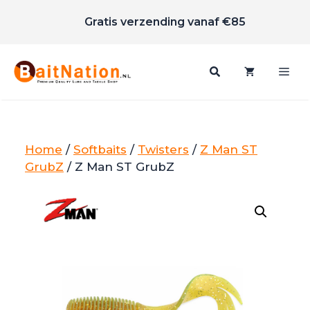
Scherpe prijzen
Ga
Gratis verzending vanaf €85
naar
de
inhoud
Me
Home
/
Softbaits
/
Twisters
/
Z Man ST
GrubZ
/ Z Man ST GrubZ