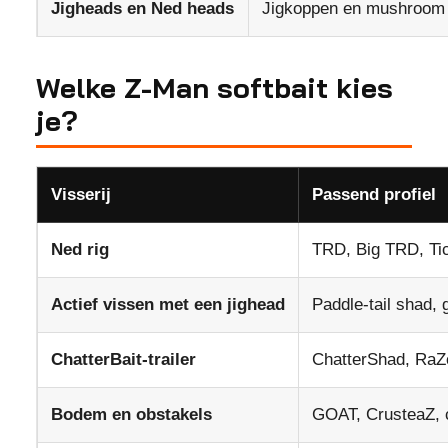
Jigheads en Ned heads
Jigkoppen en mushroom 
Welke Z-Man softbait kies
je?
Visserij
Passend profiel
Ned rig
TRD, Big TRD, Tic
Actief vissen met een jighead
Paddle-tail shad, g
ChatterBait-trailer
ChatterShad, RaZ
Bodem en obstakels
GOAT, CrusteaZ, c