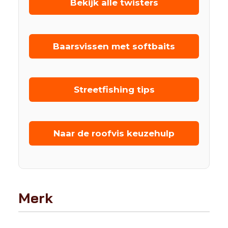
Bekijk alle twisters
Baarsvissen met softbaits
Streetfishing tips
Naar de roofvis keuzehulp
Merk