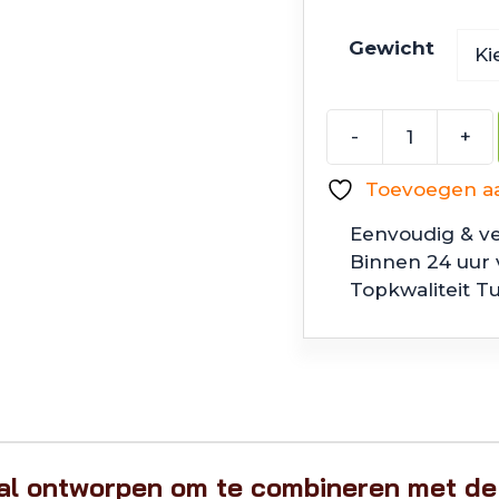
Gewicht
-
+
Z
Man
Toevoegen aan
Pro
ShroomZ
Eenvoudig & ve
aantal
Binnen 24 uur
Topkwaliteit T
aal ontworpen om te combineren met d