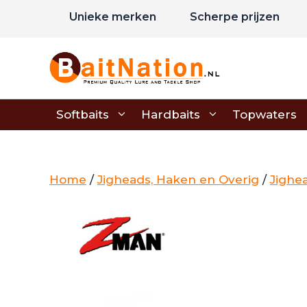
Ga
Unieke merken
Scherpe prijzen
naar
de
inhoud
Softbaits
Hardbaits
Topwaters
Home
/
Jigheads, Haken en Overig
/
Jighe