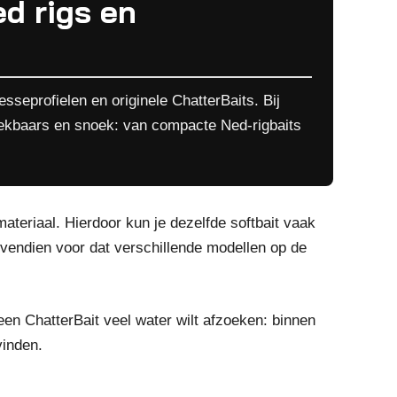
ed rigs en
sseprofielen en originele ChatterBaits. Bij
oekbaars en snoek: van compacte Ned-rigbaits
eriaal. Hierdoor kun je dezelfde softbait vaak
bovendien voor dat verschillende modellen op de
een ChatterBait veel water wilt afzoeken: binnen
vinden.