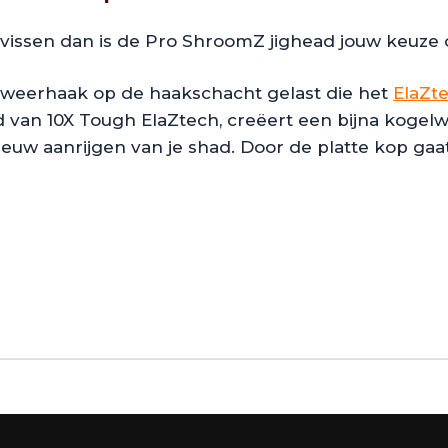
issen dan is de Pro ShroomZ jighead jouw keuze 
weerhaak op de haakschacht gelast die het
ElaZt
an 10X Tough ElaZtech, creëert een bijna kogelwe
euw aanrijgen van je shad. Door de platte kop gaat 