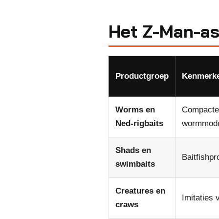
Het Z-Man-as
Productgroep
Kenmerk
Worms en
Compacte,
Ned-rigbaits
wormmode
Shads en
Baitfishpr
swimbaits
Creatures en
Imitaties
craws