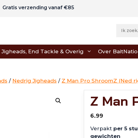
Gratis verzending vanaf €85
Jigheads, End Tackle & Overig
Over BaitNati
ads
/
Nedrig Jigheads
/
Z Man Pro ShroomZ (Ned ri
Z Man 
6.99
Verpakt
per 5 st
gewichten