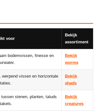
Bekijk
ikt voor
assortiment
am bodemvissen, finesse en
Bekijk
urwater.
worms
, werpend vissen en horizontale
Bekijk
taties.
shads
 tussen stenen, planten, taluds
Bekijk
takels.
creatures