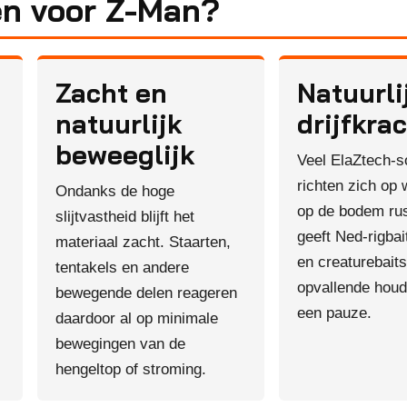
n voor Z-Man?
Zacht en
Natuurli
natuurlijk
drijfkra
beweeglijk
Veel ElaZtech-so
richten zich op
Ondanks de hoge
op de bodem rus
slijtvastheid blijft het
geeft Ned-rigbai
materiaal zacht. Staarten,
en creaturebait
tentakels en andere
opvallende houd
bewegende delen reageren
een pauze.
daardoor al op minimale
bewegingen van de
hengeltop of stroming.