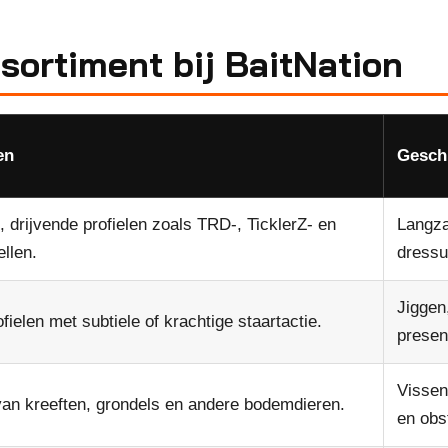
sortiment bij BaitNation
en
Gesch
 drijvende profielen zoals TRD-, TicklerZ- en
Langza
llen.
dressu
Jiggen
ofielen met subtiele of krachtige staartactie.
presen
Vissen
 van kreeften, grondels en andere bodemdieren.
en obs