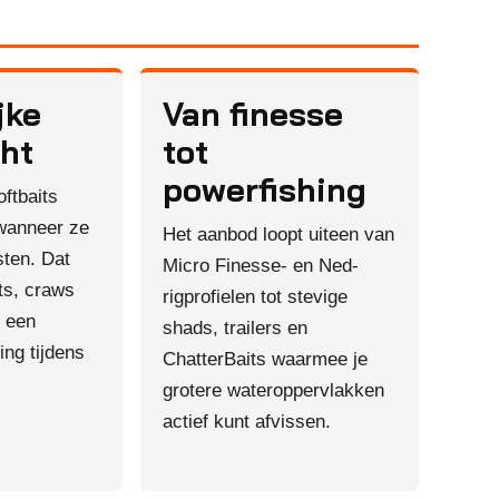
jke
Van finesse
cht
tot
powerfishing
ftbaits
 wanneer ze
Het aanbod loopt uiteen van
ten. Dat
Micro Finesse- en Ned-
ts, craws
rigprofielen tot stevige
s een
shads, trailers en
ing tijdens
ChatterBaits waarmee je
grotere wateroppervlakken
actief kunt afvissen.