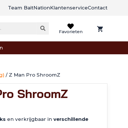
Team BaitNation
Klantenservice
Contact
Favorieten
on
g)
/ Z Man Pro ShroomZ
Pro ShroomZ
uks
en verkrijgbaar in
verschillende