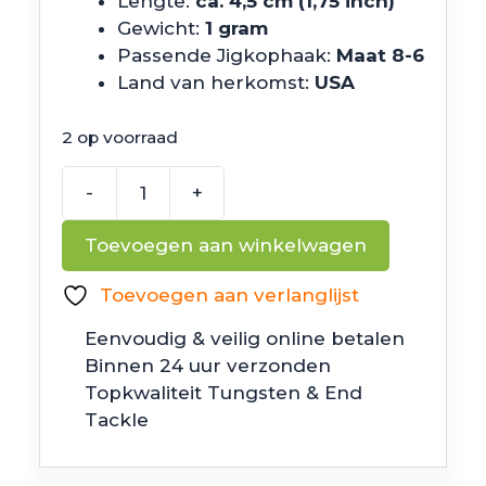
Lengte:
ca. 4,5 cm (1,75 inch)
Gewicht:
1 gram
Passende Jigkophaak:
Maat 8-6
Land van herkomst:
USA
2 op voorraad
-
+
Z
Man
Toevoegen aan winkelwagen
Micro
Goat
Toevoegen aan verlanglijst
Green
Eenvoudig & veilig online betalen
Pumpkin
Binnen 24 uur verzonden
aantal
Topkwaliteit Tungsten & End
Tackle