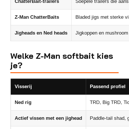
ChatterBait-trailers
Soepele trailers die aans
Z-Man ChatterBaits
Bladed jigs met sterke vi
Jigheads en Ned heads
Jigkoppen en mushroom 
Welke Z-Man softbait kies
je?
Visserij
Passend profiel
Ned rig
TRD, Big TRD, Tic
Actief vissen met een jighead
Paddle-tail shad, g