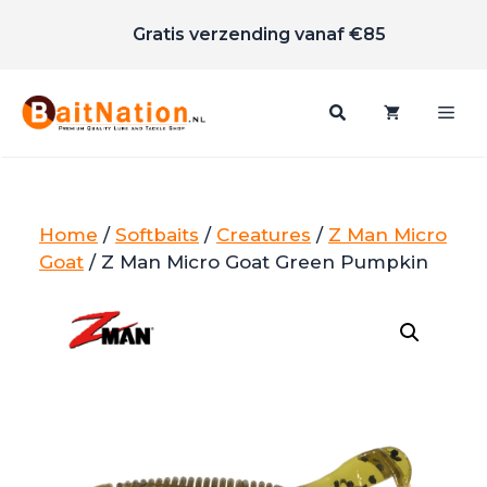
Scherpe prijzen
Ga
Gratis verzending vanaf €85
naar
de
inhoud
Me
Home
/
Softbaits
/
Creatures
/
Z Man Micro
Goat
/ Z Man Micro Goat Green Pumpkin