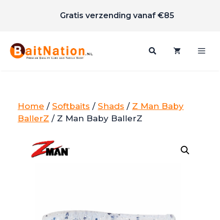
Scherpe prijzen
Ga
Gratis verzending vanaf €85
naar
de
inhoud
Me
Home
/
Softbaits
/
Shads
/
Z Man Baby
BallerZ
/ Z Man Baby BallerZ