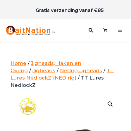
Scherpe prijzen
Ga
Gratis verzending vanaf €85
naar
de
inhoud
Me
Home
/
Jigheads, Haken en
Overig
/
Jigheads
/
Nedrig Jigheads
/
TT
Lures NedlockZ (NED rig)
/ TT Lures
NedlockZ