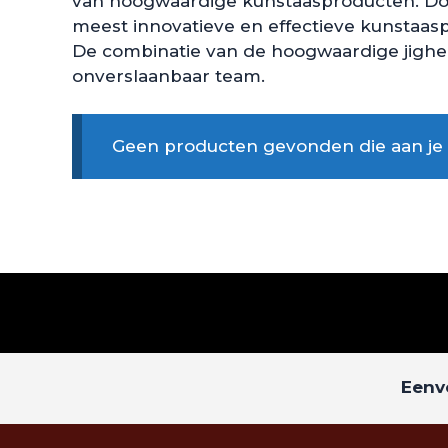
van hoogwaardige kunstaasproducten. Door
meest innovatieve en effectieve kunstaas
De combinatie van de hoogwaardige jighea
onverslaanbaar team.
Geen producten gevonden die aan je z
Eenvo