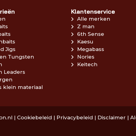
rieën
Klantenservice
en
Alle merken
aits
Z man
aits
6th Sense
hbaits
Kaesu
d Jigs
Megabass
en Tungsten
Nories
n
Keitech
en Leaders
rgen
s klein materiaal
on.nl |
Cookiebeleid
|
Privacybeleid
|
Disclaimer
|
A