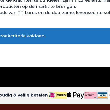
 de krachten te bundelen, zijn TT Lures en Z Ma
producten op de markt te brengen.
ds van TT Lures en de duurzame, levensechte soft
oekcriteria voldoen.
udig & veilig betalen