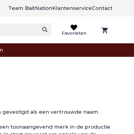
Team BaitNation
Klantenservice
Contact
Favorieten
on
h gevestigd als een vertrouwde naam
 een toonaangevend merk in de productie