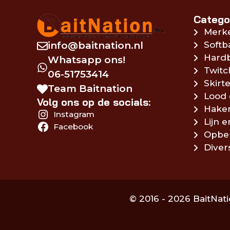
Catego
Merk
info@baitnation.nl
Softb
Hardb
Whatsapp ons!
Twitc
06-51753414
Skirte
Team Baitnation
Lood 
Volg ons op de socials:
Hake
Instagram
Lijn 
Facebook
Opbe
Diver
© 2016 - 2026 BaitNati