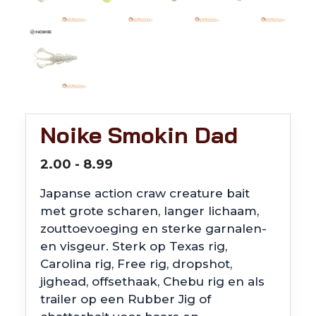
Noike Smokin Dad
Prijsklasse:
2.00
-
8.99
€2.00
Japanse action craw creature bait
tot
met grote scharen, langer lichaam,
€8.99
zouttoevoeging en sterke garnalen-
en visgeur. Sterk op Texas rig,
Carolina rig, Free rig, dropshot,
jighead, offsethaak, Chebu rig en als
trailer op een Rubber Jig of