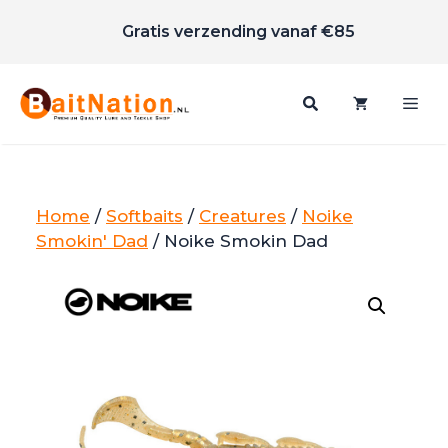
Scherpe prijzen
Ga
Gratis verzending vanaf €85
naar
de
inhoud
Me
Home
/
Softbaits
/
Creatures
/
Noike
Smokin' Dad
/ Noike Smokin Dad