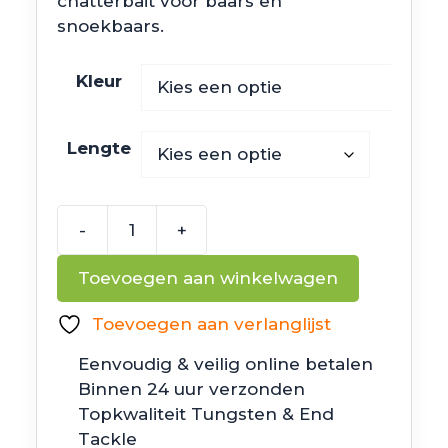
chatterbait voor baars en
snoekbaars.
Kleur
Lengte
-
+
Noike
Smokin
Toevoegen aan winkelwagen
Dad
aantal
Toevoegen aan verlanglijst
Eenvoudig & veilig online betalen
Binnen 24 uur verzonden
Topkwaliteit Tungsten & End
Tackle