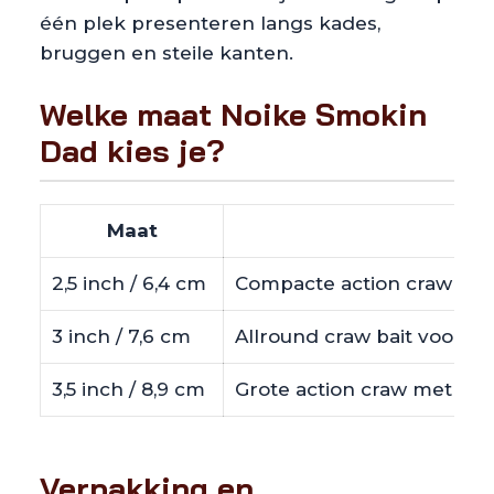
één plek presenteren langs kades,
bruggen en steile kanten.
Welke maat Noike Smokin
Dad kies je?
Maat
2,5 inch / 6,4 cm
Compacte action craw voor 
3 inch / 7,6 cm
Allround craw bait voor m
3,5 inch / 8,9 cm
Grote action craw met meer
Verpakking en