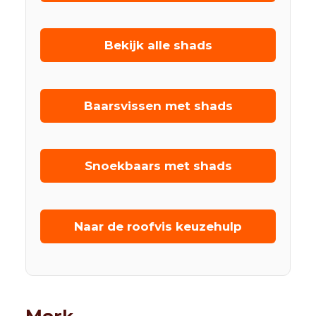
Bekijk alle shads
Baarsvissen met shads
Snoekbaars met shads
Naar de roofvis keuzehulp
Merk