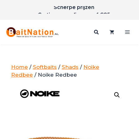
Scherpe prijzen
Ga
Gratis verzending vanaf €85
naar
de
inhoud
Me
Home
/
Softbaits
/
Shads
/
Noike
Redbee
/ Noike Redbee