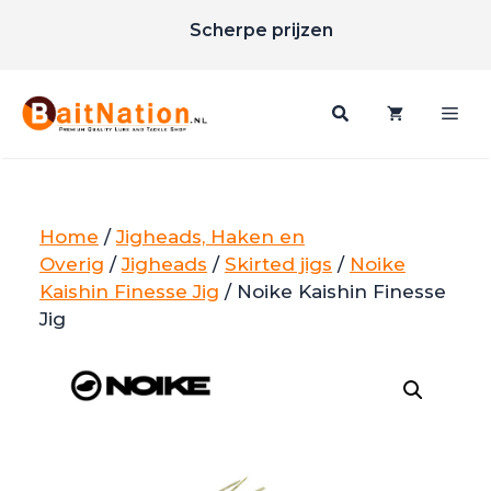
Ga
Scherpe prijzen
naar
Gratis verzending vanaf €85
de
inhoud
Me
Home
/
Jigheads, Haken en
Overig
/
Jigheads
/
Skirted jigs
/
Noike
Kaishin Finesse Jig
/ Noike Kaishin Finesse
Jig