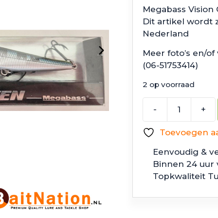
Megabass Vision 
Dit artikel wordt
Nederland
Meer foto’s en/of
(06-51753414)
2 op voorraad
-
+
Megabass
Vision
Toevoegen aan
Oneten
SP-
Eenvoudig & ve
C
Binnen 24 uur
Visible
Topkwaliteit T
SL
Shad
aantal