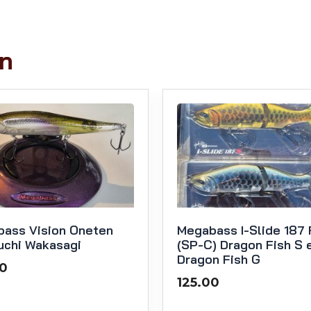
en
ass Vision Oneten
Megabass I-Slide 187 
uchi Wakasagi
(SP-C) Dragon Fish S 
Dragon Fish G
00
125.00