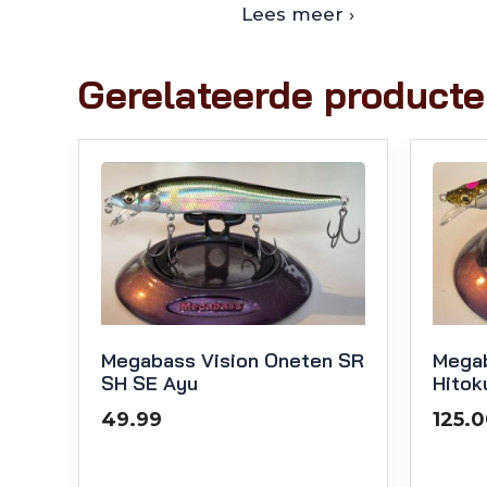
Lees meer ›
Gerelateerde product
Megabass Vision Oneten SR
Megab
SH SE Ayu
Hitok
49.99
125.