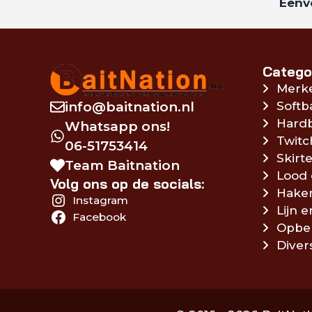
Eenvo
Catego
Merk
info@baitnation.nl
Softb
Hardb
Whatsapp ons!
Twitc
06-51753414
Skirte
Team Baitnation
Lood 
Volg ons op de socials:
Hake
Instagram
Lijn 
Facebook
Opbe
Diver