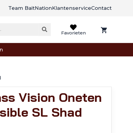
Team BaitNation
Klantenservice
Contact
Favorieten
on
d
ss Vision Oneten
sible SL Shad