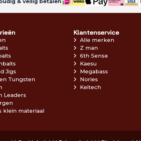
udig & veilig betalen
rieën
Klantenservice
en
Alle merken
aits
Z man
aits
6th Sense
hbaits
Kaesu
d Jigs
Megabass
en Tungsten
Nories
n
Keitech
en Leaders
rgen
s klein materiaal