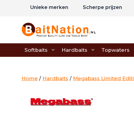
Ga
Unieke merken
Scherpe prijzen
naar
de
inhoud
Softbaits
Hardbaits
Topwaters
Home
/
Hardbaits
/
Megabass Limited Edit