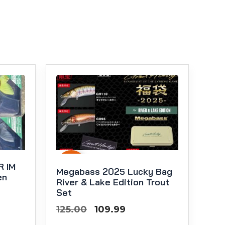
R IM
-
12
%
Megabass 2025 Lucky Bag
en
River & Lake Edition Trout
Set
Oorspronkelijke
Huidige
125.00
109.99
prijs
prijs