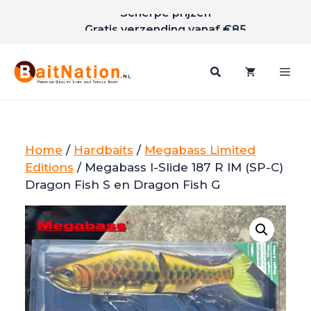
Scherpe prijzen
Ga
Gratis verzending vanaf €85
naar
de
inhoud
Me
Home
/
Hardbaits
/
Megabass Limited
Editions
/ Megabass I-Slide 187 R IM (SP-C)
Dragon Fish S en Dragon Fish G