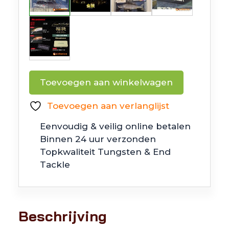
Megabass
Toevoegen aan winkelwagen
I-
Slide
Toevoegen aan verlanglijst
187
Eenvoudig & veilig online betalen
R
Binnen 24 uur verzonden
IM
Topkwaliteit Tungsten & End
(SP-
Tackle
C)
Dragon
Fish
S
Beschrijving
en