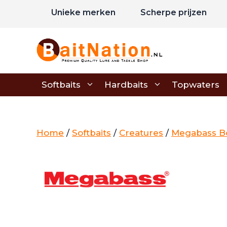
Ga
Unieke merken
Scherpe prijzen
naar
de
inhoud
Softbaits
Hardbaits
Topwaters
Home
/
Softbaits
/
Creatures
/
Megabass Bo