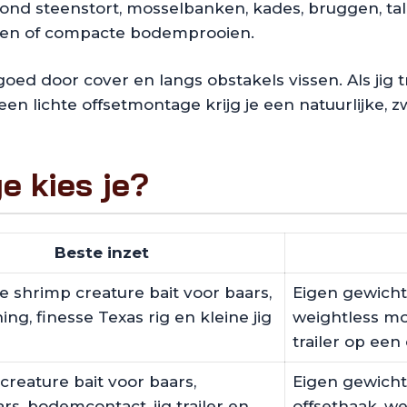
rk rond steenstort, mosselbanken, kades, bruggen, 
igen of compacte bodemprooien.
ed door cover en langs obstakels vissen. Als jig tr
een lichte offsetmontage krijg je een natuurlijke, 
e kies je?
Beste inzet
 shrimp creature bait voor baars,
Eigen gewicht 
hing, finesse Texas rig en kleine jig
weightless mon
trailer op een
creature bait voor baars,
Eigen gewicht 
s, bodemcontact, jig trailer en
offsethaak, we