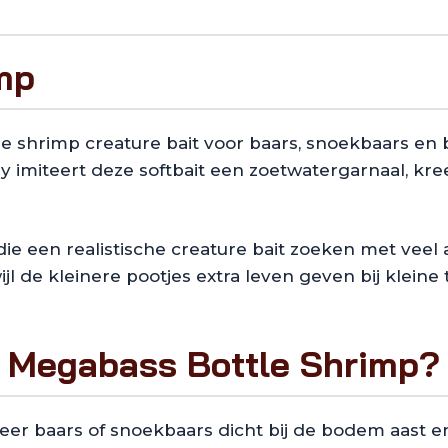
mp
e shrimp creature bait voor baars, snoekbaars en 
y imiteert deze softbait een zoetwatergarnaal, kre
ie een realistische creature bait zoeken met veel a
ijl de kleinere pootjes extra leven geven bij klein
e Megabass Bottle Shrimp?
r baars of snoekbaars dicht bij de bodem aast en 