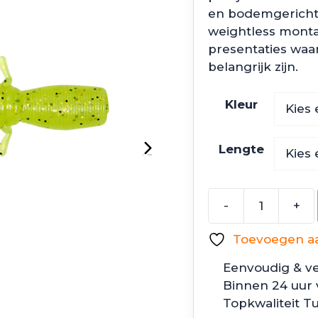
en bodemgerichte 
weightless montage
presentaties waa
belangrijk zijn.
Kleur
Lengte
-
+
Megabass
Bottle
Toevoegen aan
Shrimp
aantal
Eenvoudig & ve
Binnen 24 uur
Topkwaliteit T