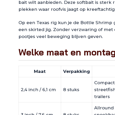
bait wilt aanbieden. Deze softbait is ste
plekken waar roofvis jaagt op kreeftacht
Op een Texas rig kun je de Bottle Shrimp go
een skirted jig. Zonder verzwaring of met 
pootjes veel beweging blijven geven.
Welke maat en montag
Maat
Verpakking
Compacte
2,4 inch / 6,1 cm
8 stuks
streetfis
trailers
Allround 
3 inch / 7,6 cm
8 stuks
snoekbaar