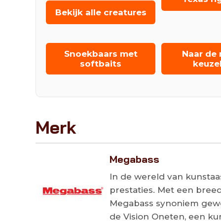
Bekijk alle creatures
Snoekbaars met
Naar de 
softbaits
keuze
Merk
Megabass
In de wereld van kunstaas
prestaties. Met een breed
Megabass synoniem geword
de Vision Oneten, een kun