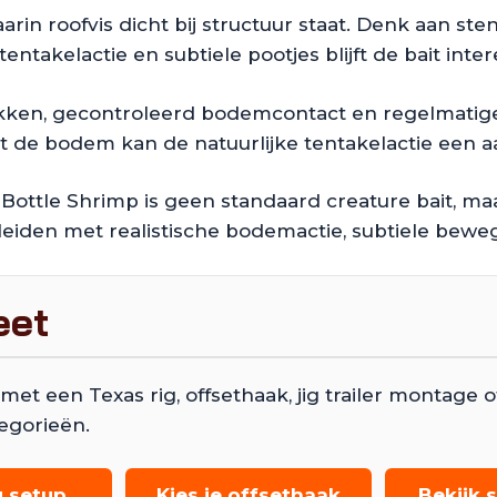
aarin roofvis dicht bij structuur staat. Denk aan s
entakelactie en subtiele pootjes blijft de bait inte
e tikken, gecontroleerd bodemcontact en regelmati
 met de bodem kan de natuurlijke tentakelactie een 
ottle Shrimp is geen standaard creature bait, maa
rleiden met realistische bodemactie, subtiele bewe
eet
 een Texas rig, offsethaak, jig trailer montage of 
egorieën.
g setup
Kies je offsethaak
Bekijk s