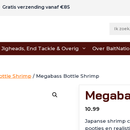
Gratis verzending vanaf €85
Jigheads, End Tackle & Overig
Over BaitNati
ttle Shrimp
/ Megabass Bottle Shrimp
Megaba
10.99
Japanse shrimp cr
pootjes en realis