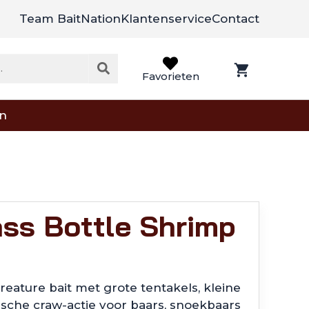
Team BaitNation
Klantenservice
Contact
Favorieten
on
ss Bottle Shrimp
eature bait met grote tentakels, kleine
tische craw-actie voor baars, snoekbaars