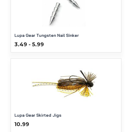
Lupa Gear Tungsten Nail Sinker
Prijsklasse:
3.49
5.99
-
€3.49
tot
€5.99
Lupa Gear Skirted Jigs
10.99