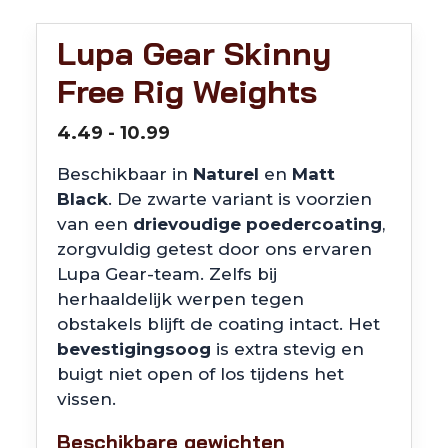
Lupa Gear Skinny
Free Rig Weights
Prijsklasse:
4.49
-
10.99
€4.49
Beschikbaar in
Naturel
en
Matt
tot
Black
. De zwarte variant is voorzien
€10.99
van een
drievoudige poedercoating
,
zorgvuldig getest door ons ervaren
Lupa Gear-team. Zelfs bij
herhaaldelijk werpen tegen
obstakels blijft de coating intact. Het
bevestigingsoog
is extra stevig en
buigt niet open of los tijdens het
vissen.
Beschikbare gewichten