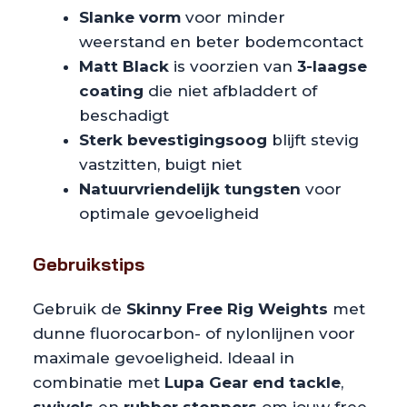
Slanke vorm
voor minder
weerstand en beter bodemcontact
Matt Black
is voorzien van
3-laagse
coating
die niet afbladdert of
beschadigt
Sterk bevestigingsoog
blijft stevig
vastzitten, buigt niet
Natuurvriendelijk tungsten
voor
optimale gevoeligheid
Gebruikstips
Gebruik de
Skinny Free Rig Weights
met
dunne fluorocarbon- of nylonlijnen voor
maximale gevoeligheid. Ideaal in
combinatie met
Lupa Gear end tackle
,
swivels
en
rubber stoppers
om jouw free