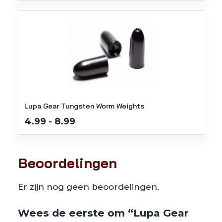
Lupa Gear Tungsten Worm Weights
Prijsklasse:
4.99
8.99
-
€4.99
tot
€8.99
Beoordelingen
Er zijn nog geen beoordelingen.
Wees de eerste om “Lupa Gear