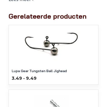
Gerelateerde producten
Lupa Gear Tungsten Ball Jighead
Prijsklasse:
3.49
9.49
-
€3.49
tot
€9.49