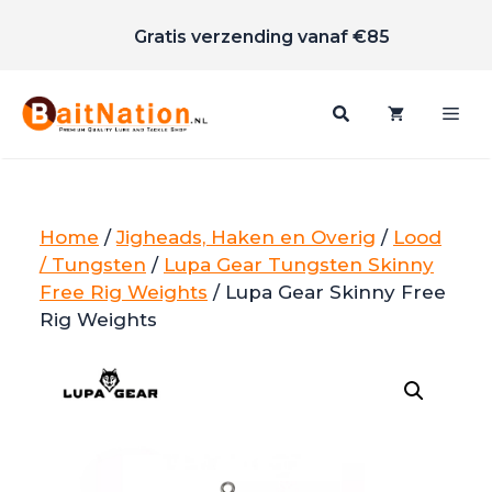
Scherpe prijzen
Ga
Gratis verzending vanaf €85
naar
de
inhoud
Me
Home
/
Jigheads, Haken en Overig
/
Lood
/ Tungsten
/
Lupa Gear Tungsten Skinny
Free Rig Weights
/ Lupa Gear Skinny Free
Rig Weights