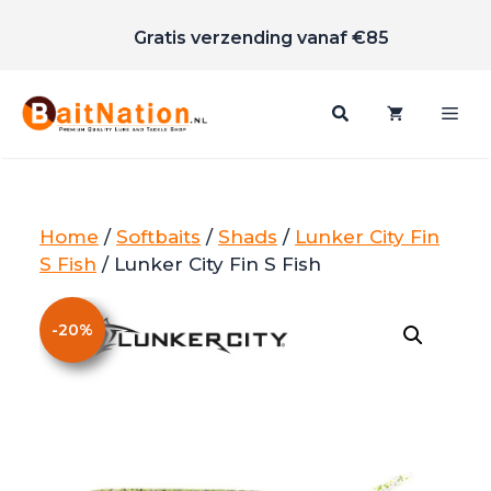
Scherpe prijzen
Ga
Gratis verzending vanaf €85
naar
de
inhoud
Me
Home
/
Softbaits
/
Shads
/
Lunker City Fin
S Fish
/ Lunker City Fin S Fish
-
20
%