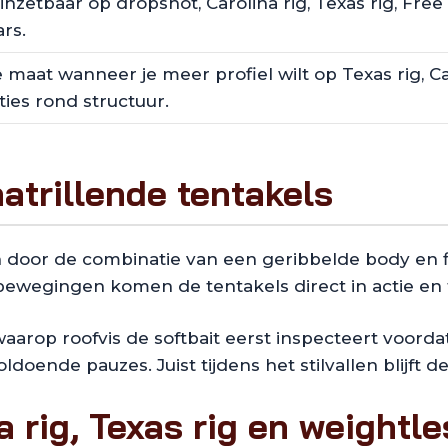
inzetbaar op dropshot, Carolina rig, Texas rig, Free
rs.
 maat wanneer je meer profiel wilt op Texas rig, Car
ies rond structuur.
atrillende tentakels
 door de combinatie van een geribbelde body en fij
lbewegingen komen de tentakels direct in actie en 
rop roofvis de softbait eerst inspecteert voordat
oende pauzes. Juist tijdens het stilvallen blijft d
a rig, Texas rig en weightle