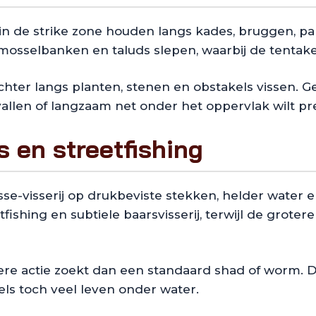
n de strike zone houden langs kades, bruggen, pal
sselbanken en taluds slepen, waarbij de tentakel
chter langs planten, stenen en obstakels vissen. G
 vallen of langzaam net onder het oppervlak wilt p
 en streetfishing
sse-visserij op drukbeviste stekken, helder water 
etfishing en subtiele baarsvisserij, terwijl de grot
re actie zoekt dan een standaard shad of worm. De
ls toch veel leven onder water.