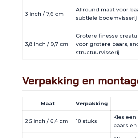
Allround maat voor ba
3 inch / 7,6 cm
subtiele bodemvisserij
Grotere finesse creat
3,8 inch / 9,7 cm
voor grotere baars, s
structuurvisserij
Verpakking en montag
Maat
Verpakking
Kies een 
2,5 inch / 6,4 cm
10 stuks
baars en 