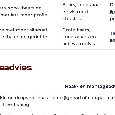
Baars, snoekbaars
Dr
ars, snoekbaars en
en vis rond
ji
 met iets meer profiel
structuur
pr
ure met meer silhouet
Grote baars,
Te
noekbaars en gerichte
snoekbaars en
ji
actieve roofvis
eadvies
Haak- en montagead
kleine dropshot haak, lichte jighead of compacte of
streetfishing.