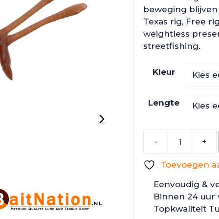
€11.9
beweging blijven t
Texas rig, Free ri
weightless prese
streetfishing.
Kleur
Lengte
-
+
Jackall
Scissor
Toevoegen aan
Comb
aantal
Eenvoudig & ve
Binnen 24 uur
Topkwaliteit T