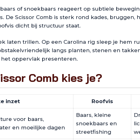
aars of snoekbaars reageert op subtiele beweging,
. De Scissor Comb is sterk rond kades, bruggen, h
is dicht bij structuur staat.
k laten trillen. Op een Carolina rig sleep je hem 
obstakelvriendelijk langs planten, stenen en takke
r het oppervlak presenteren.
issor Comb kies je?
e inzet
Roofvis
Baars, kleine
Dr
ture voor baars,
snoekbaars en
li
water en moeilijke dagen
streetfishing
we