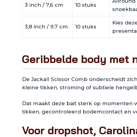
Allround 
3 inch / 7,6 cm
10 stuks
snoekbaa
Kies deze
3,8 inch / 9,7 cm
10 stuks
presentat
Geribbelde body met n
De Jackall Scissor Comb onderscheidt zich
kleine tikken, stroming of subtiele henge
Dat maakt deze bait sterk op momenten waa
tikken, gecontroleerd bodemcontact en vold
Voor dropshot, Carolin