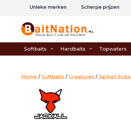
Ga
Unieke merken
Scherpe prijzen
naar
de
inhoud
Softbaits
Hardbaits
Topwaters
Home
/
Softbaits
/
Creatures
/
Jackall Sci