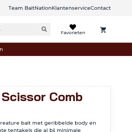
Team BaitNation
Klantenservice
Contact
Favorieten
on
 Scissor Comb
klasse:
9
creature bait met geribbelde body en
te tentakels die al bij minimale