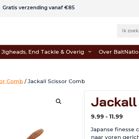
Gratis verzending vanaf €85
Jigheads, End Tackle & Overig
Over BaitNati
ssor Comb
/ Jackall Scissor Comb
Jackall
Prijs
9.99
-
11.99
€9.9
Japanse finesse 
tot
naar voren gerich