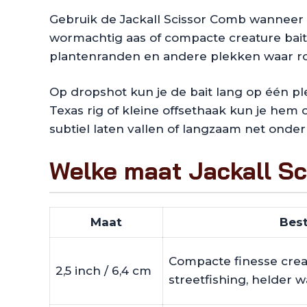
Gebruik de Jackall Scissor Comb wanneer b
wormachtig aas of compacte creature baits
plantenranden en andere plekken waar roofv
Op dropshot kun je de bait lang op één ple
Texas rig of kleine offsethaak kun je hem 
subtiel laten vallen of langzaam net onde
Welke maat Jackall Sc
Maat
Best
Compacte finesse crea
2,5 inch / 6,4 cm
streetfishing, helder 