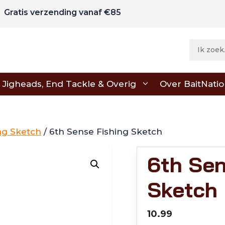
Gratis verzending vanaf €85
Jigheads, End Tackle & Overig
Over BaitNati
ng Sketch
/ 6th Sense Fishing Sketch
6th Sen
Sketch
10.99