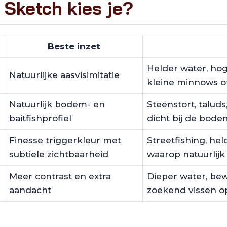
 Sketch kies je?
Beste inzet
Helder water, hog
Natuurlijke aasvisimitatie
kleine minnows o
Natuurlijk bodem- en
Steenstort, talud
baitfishprofiel
dicht bij de bode
Finesse triggerkleur met
Streetfishing, he
n
subtiele zichtbaarheid
waarop natuurlijk
Meer contrast en extra
Dieper water, bewo
aandacht
zoekend vissen o