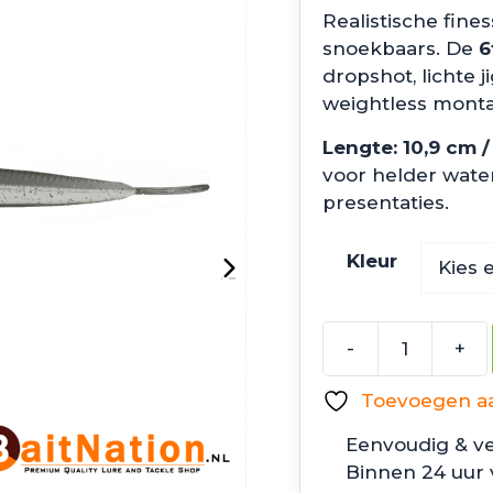
Realistische fine
snoekbaars. De
6
dropshot, lichte j
weightless mont
Lengte: 10,9 cm /
voor helder wate
presentaties.
Kleur
-
+
6th
Sense
Toevoegen aan
Fishing
Sketch
Eenvoudig & ve
aantal
Binnen 24 uur