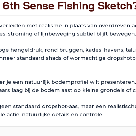
 6th Sense Fishing Sketch
 verleiden met realisme in plaats van overdreven 
kjes, stroming of lijnbeweging subtiel blijft bewegen.
j hoge hengeldruk, rond bruggen, kades, havens, tal
anneer standaard shads of wormachtige dropshotbait
r je een natuurlijk bodemprofiel wilt presenteren.
ars laag bij de bodem aast op kleine grondels of 
geen standaard dropshot-aas, maar een realistische
 actie, natuurlijke details en controle.