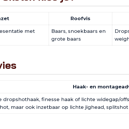
nzet
Roofvis
resentatie met
Baars, snoekbaars en
Dropsh
grote baars
weigh
vies
Haak- en montagead
dropshothaak, finesse haak of lichte widegap/offs
ot, maar ook inzetbaar op lichte jighead, splitshot 