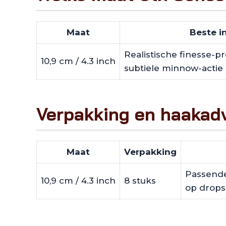
Maat
Beste i
Realistische finesse-p
10,9 cm / 4.3 inch
subtiele minnow-actie
Verpakking en haakad
Maat
Verpakking
Passende 
10,9 cm / 4.3 inch
8 stuks
op dropsh