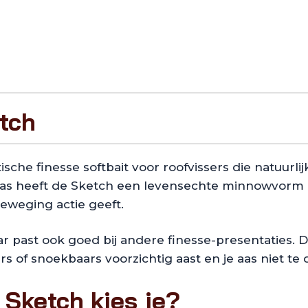
tch
tische finesse softbait voor roofvissers die natuurli
as heeft de Sketch een levensechte minnowvorm 
beweging actie geeft.
r past ook goed bij andere finesse-presentaties. De
s of snoekbaars voorzichtig aast en je aas niet t
Sketch kies je?