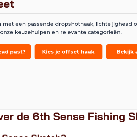
eet
 met een passende dropshothaak, lichte jighead o
ook onze keuzehulpen en relevante categorieën.
ead past?
Kies je offset haak
Bekijk 
ver de 6th Sense Fishing S