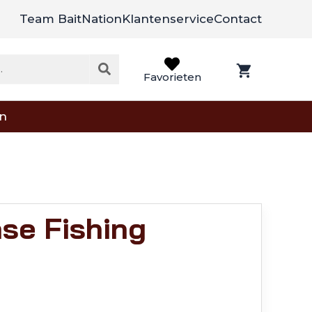
Team BaitNation
Klantenservice
Contact
Favorieten
on
se Fishing