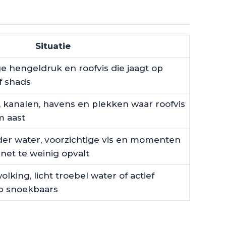
Situatie
e hengeldruk en roofvis die jaagt op
f shads
s, kanalen, havens en plekken waar roofvis
m aast
lder water, voorzichtige vis en momenten
 net te weinig opvalt
lking, licht troebel water of actief
p snoekbaars