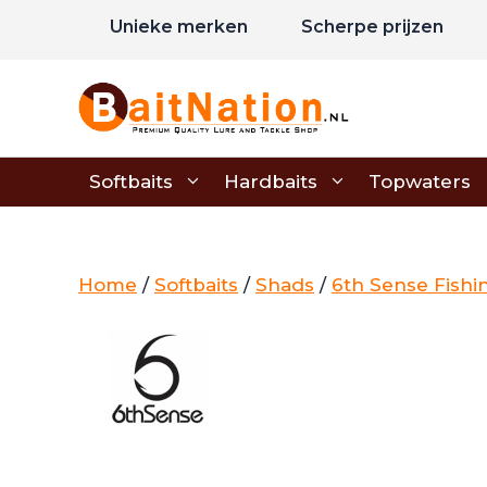
Ga
Unieke merken
Scherpe prijzen
naar
de
inhoud
Softbaits
Hardbaits
Topwaters
Home
/
Softbaits
/
Shads
/
6th Sense Fishi