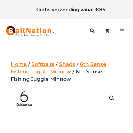
Scherpe prijzen
Ga
Gratis verzending vanaf €85
naar
de
inhoud
Me
Home
/
Softbaits
/
Shads
/
6th Sense
Fishing Juggle Minnow
/ 6th Sense
Fishing Juggle Minnow