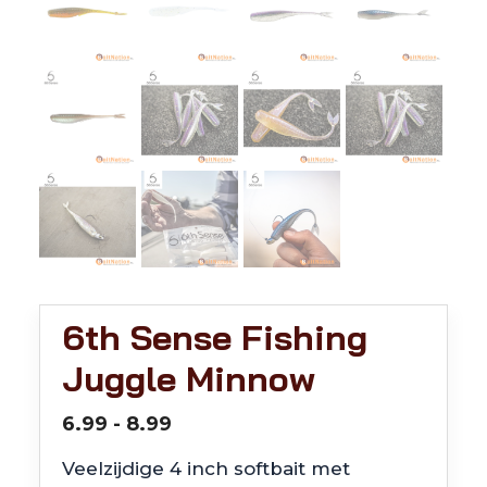
6th Sense Fishing
Juggle Minnow
Prijsklasse:
6.99
-
8.99
€6.99
Veelzijdige 4 inch softbait met
tot