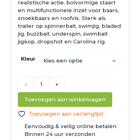
realistische actie, bolvormige staart
€8.99
en multifunctionele inzet voor baars,
snoekbaars en roofvis. Sterk als
trailer op spinnerbait, swimjig, bladed
jig, buzzbait, underspin, swimbait
jigkop, dropshot en Carolina rig.
Kleur
-
+
6th
Sense
Toevoegen aan winkelwagen
Fishing
Juggle
Toevoegen aan verlanglijst
Minnow
Eenvoudig & veilig online betalen
aantal
Binnen 24 uur verzonden