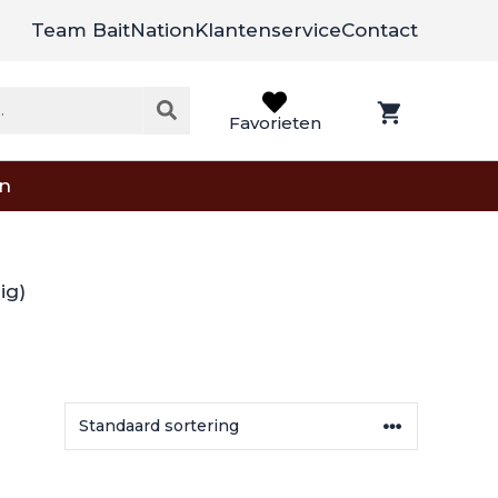
Team BaitNation
Klantenservice
Contact
Favorieten
on
ig)