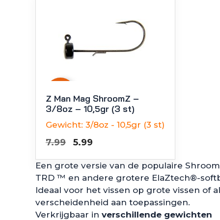
-
25
%
Z Man Mag ShroomZ –
3/8oz – 10,5gr (3 st)
Gewicht:
3/8oz - 10,5gr (3 st)
Oorspronkelijke
Huidige
7.99
5.99
prijs
prijs
Een grote versie van de populaire Shroom
was:
is:
TRD ™ en andere grotere ElaZtech®-softb
€7.99.
€5.99.
Ideaal voor het vissen op grote vissen of
verscheidenheid aan toepassingen.
Verkrijgbaar in
verschillende gewichten