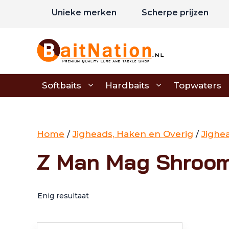
Ga
Unieke merken
Scherpe prijzen
naar
de
inhoud
Softbaits
Hardbaits
Topwaters
Home
/
Jigheads, Haken en Overig
/
Jighe
Z Man Mag Shroom
Enig resultaat