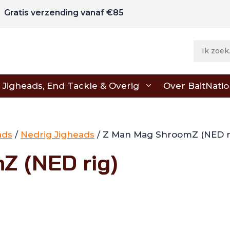
Gratis verzending vanaf €85
Jigheads, End Tackle & Overig
Over BaitNati
ads
/
Nedrig Jigheads
/ Z Man Mag ShroomZ (NED r
Z (NED rig)