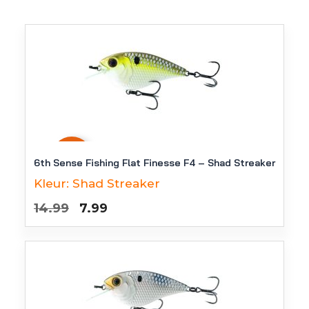
-
47
%
6th Sense Fishing Flat Finesse F4 – Shad Streaker
Kleur:
Shad Streaker
Oorspronkelijke
Huidige
14.99
7.99
prijs
prijs
was:
is:
€14.99.
€7.99.