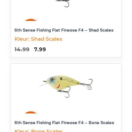
-
47
%
6th Sense Fishing Flat Finesse F4 – Shad Scales
Kleur:
Shad Scales
Oorspronkelijke
Huidige
14.99
7.99
prijs
prijs
was:
is:
€14.99.
€7.99.
-
47
%
6th Sense Fishing Flat Finesse F4 – Bone Scales
Kleur:
Bone Scales