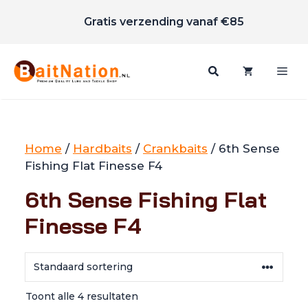
Scherpe prijzen
Ga
Gratis verzending vanaf €85
naar
de
inhoud
Me
Home
/
Hardbaits
/
Crankbaits
/ 6th Sense
Fishing Flat Finesse F4
6th Sense Fishing Flat
Finesse F4
Toont alle 4 resultaten