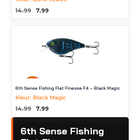
Oorspronkelijke
Huidige
14.99
7.99
prijs
prijs
was:
is:
€14.99.
€7.99.
-
47
%
6th Sense Fishing Flat Finesse F4 – Black Magic
Kleur:
Black Magic
Oorspronkelijke
Huidige
14.99
7.99
prijs
prijs
was:
is:
6th Sense Fishing
€14.99.
€7.99.