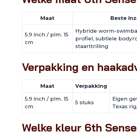
Maat
Beste inz
Hybride worm-swimbai
5.9 inch / plm. 15
profiel, subtiele bodyro
cm
staarttrilling
Verpakking en haakad
Maat
Verpakking
5.9 inch / plm. 15
Eigen gew
5 stuks
cm
Texas rig
Welke kleur 6th Sense