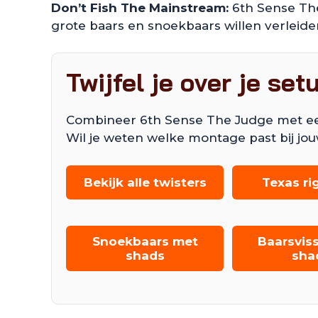
Don’t Fish The Mainstream:
6th Sense The
grote baars en snoekbaars willen verleid
Twijfel je over je set
Combineer 6th Sense The Judge met een T
Wil je weten welke montage past bij jou
Bekijk alle twisters
Texas ri
Snoekbaars met
Baarsvis
shads
sha