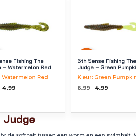
-
29
%
ense Fishing The
6th Sense Fishing Th
 – Watermelon Red
Judge – Green Pumpki
:
Watermelon Red
Kleur:
Green Pumpkin 
Oorspronkelijke
Huidige
Oorspronkelij
Huidige
4.99
6.99
4.99
prijs
prijs
prijs
prijs
was:
is:
was:
is:
€6.99.
€4.99.
€6.99.
€4.99.
e Judge
bride softbait tussen een worm en een swimbait. Me