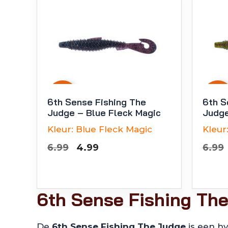
-
29
%
-
29
%
6th Sense Fishing The
6th S
Judge – Blue Fleck Magic
Judge
Kleur:
Blue Fleck Magic
Kleur
Oorspronkelijke
Huidige
6.99
4.99
6.99
prijs
prijs
was:
is:
€6.99.
€4.99.
6th Sense Fishing Th
De
6th Sense Fishing The Judge
is een hy