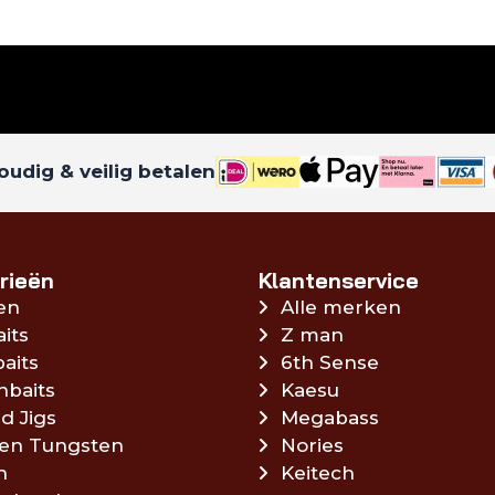
udig & veilig betalen
rieën
Klantenservice
en
Alle merken
aits
Z man
aits
6th Sense
hbaits
Kaesu
d Jigs
Megabass
en Tungsten
Nories
n
Keitech