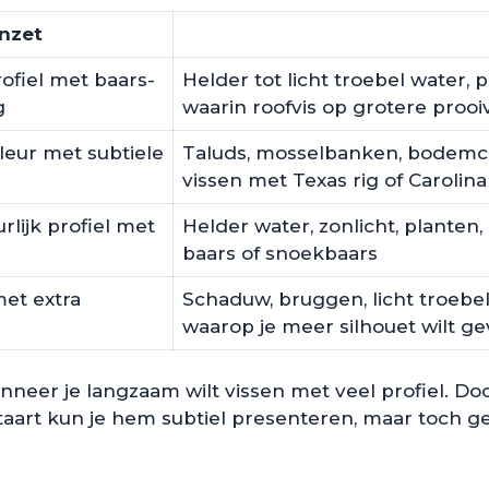
inzet
rofiel met baars-
Helder tot licht troebel water, 
g
waarin roofvis op grotere prooiv
leur met subtiele
Taluds, mosselbanken, bodemc
vissen met Texas rig of Carolina
rlijk profiel met
Helder water, zonlicht, planten
baars of snoekbaars
et extra
Schaduw, bruggen, licht troeb
waarop je meer silhouet wilt g
anneer je langzaam wilt vissen met veel profiel. 
 staart kun je hem subtiel presenteren, maar toch 