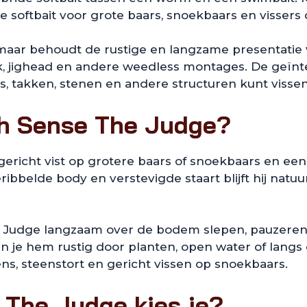
e softbait voor grote baars, snoekbaars en vissers d
 maar behoudt de rustige en langzame presentatie 
hook, jighead en andere weedless montages. De geï
s, takken, stenen en andere structuren kunt vissen
th Sense The Judge?
richt vist op grotere baars of snoekbaars en een 
belde body en verstevigde staart blijft hij natuurli
The Judge langzaam over de bodem slepen, pauzeren
n je hem rustig door planten, open water of langs
ns, steenstort en gericht vissen op snoekbaars.
 The Judge kies je?