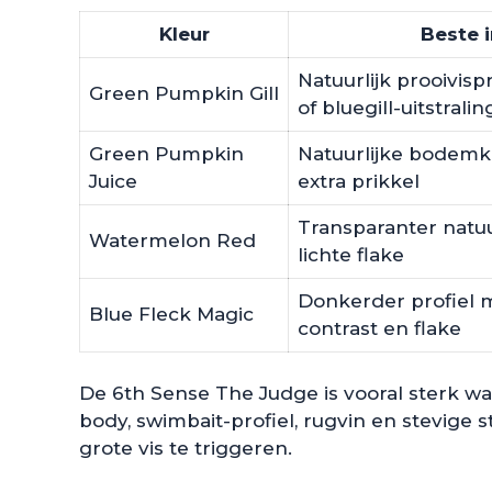
Kleur
Beste 
Natuurlijk prooivisp
Green Pumpkin Gill
of bluegill-uitstralin
Green Pumpkin
Natuurlijke bodemk
Juice
extra prikkel
Transparanter natuu
Watermelon Red
lichte flake
Donkerder profiel m
Blue Fleck Magic
contrast en flake
De 6th Sense The Judge is vooral sterk w
body, swimbait-profiel, rugvin en stevige
grote vis te triggeren.