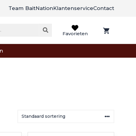
Team BaitNation
Klantenservice
Contact
Favorieten
on