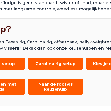
 Judge is geen standaard twister of shad, maar e
en met langzame controle, weedless mogelijkheden 
up?
exas rig, Carolina rig, offsethaak, belly-weighted
w visserij? Bekijk dan ook onze keuzehulpen en re
g setup
Carolina rig setup
Kies je
sen met
Naar de roofvis
ds
keuzehulp