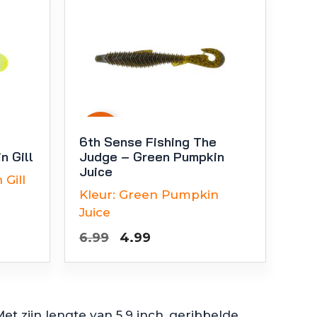
-
29
%
e
6th Sense Fishing The
n Gill
Judge – Green Pumpkin
Juice
Gill
Kleur:
Green Pumpkin
ke
Juice
Oorspronkelijke
Huidige
6.99
4.99
prijs
prijs
was:
is:
€6.99.
€4.99.
t zijn lengte van 5.9 inch, geribbelde