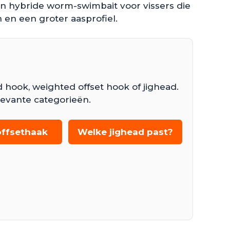
en hybride worm-swimbait voor vissers die
en een groter aasprofiel.
 hook, weighted offset hook of jighead.
levante categorieën.
 offsethaak
Welke jighead past?