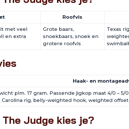
et
Roofvis
t met veel
Grote baars,
Texas rig
ll en extra
snoekbaars, snoek en
weighted
grotere roofvis
swimbai
vies
Haak- en montagead
icht plm. 17 gram. Passende jigkop maat 4/0 – 5/0 
, Carolina rig, belly-weighted hook, weighted offset
 The Judge kies je?