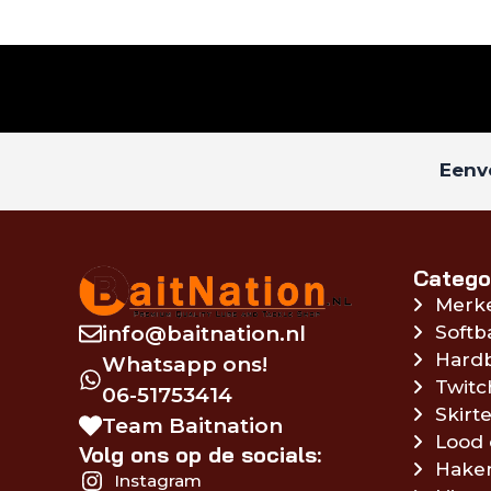
Eenvo
Catego
Merk
info@baitnation.nl
Softb
Hardb
Whatsapp ons!
Twitc
06-51753414
Skirte
Team Baitnation
Lood 
Volg ons op de socials:
Hake
Instagram