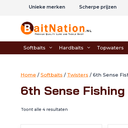
Ga
Unieke merken
Scherpe prijzen
naar
de
inhoud
Softbaits
Hardbaits
Topwaters
Home
/
Softbaits
/
Twisters
/ 6th Sense Fi
6th Sense Fishing
Toont alle 4 resultaten