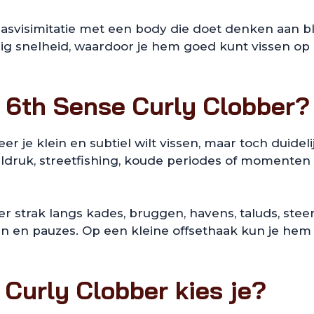
svisimitatie met een body die doet denken aan blueg
ig snelheid, waardoor je hem goed kunt vissen op e
 6th Sense Curly Clobber?
je klein en subtiel wilt vissen, maar toch duidelij
eldruk, streetfishing, koude periodes of momente
ber strak langs kades, bruggen, havens, taluds, st
kken en pauzes. Op een kleine offsethaak kun je he
Curly Clobber kies je?