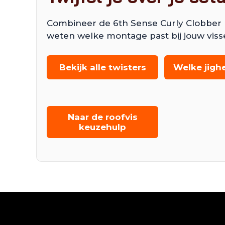
Combineer de 6th Sense Curly Clobber met
weten welke montage past bij jouw viss
Bekijk alle twisters
Welke jigh
Naar de roofvis
keuzehulp