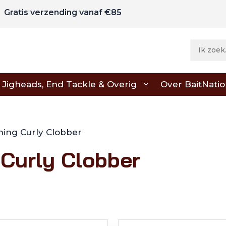
Gratis verzending vanaf €85
Jigheads, End Tackle & Overig
Over BaitNati
hing Curly Clobber
 Curly Clobber