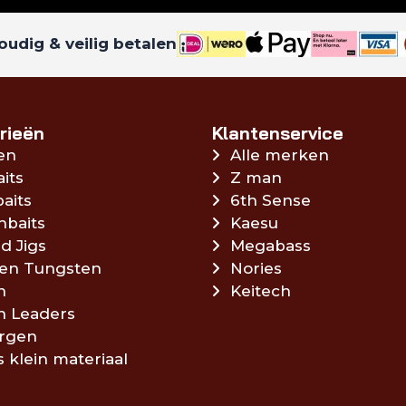
udig & veilig betalen
rieën
Klantenservice
en
Alle merken
aits
Z man
aits
6th Sense
hbaits
Kaesu
d Jigs
Megabass
en Tungsten
Nories
n
Keitech
en Leaders
rgen
s klein materiaal