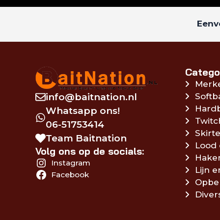
Eenvo
Catego
Merk
info@baitnation.nl
Softb
Hardb
Whatsapp ons!
Twitc
06-51753414
Skirte
Team Baitnation
Lood 
Volg ons op de socials:
Hake
Instagram
Lijn 
Facebook
Opbe
Diver