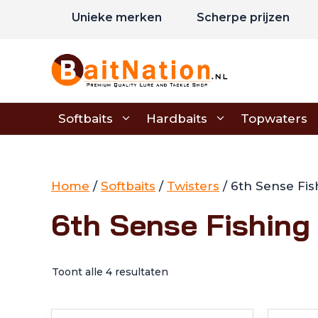
Ga
Unieke merken
Scherpe prijzen
naar
de
inhoud
Softbaits
Hardbaits
Topwaters
Home
/
Softbaits
/
Twisters
/ 6th Sense Fis
6th Sense Fishing
Toont alle 4 resultaten