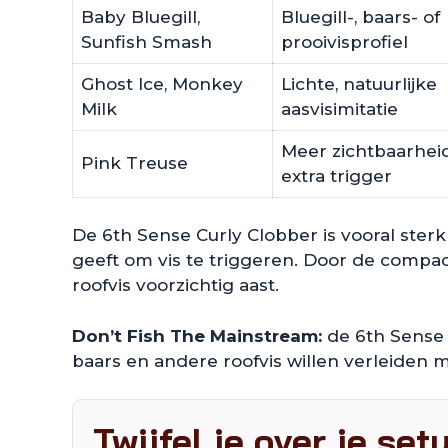
Baby Bluegill,
Bluegill-, baars- of
Sunfish Smash
prooivisprofiel
Ghost Ice, Monkey
Lichte, natuurlijke
Milk
aasvisimitatie
Meer zichtbaarhei
Pink Treuse
extra trigger
De 6th Sense Curly Clobber is vooral ster
geeft om vis te triggeren. Door de compact
roofvis voorzichtig aast.
Don’t Fish The Mainstream:
de 6th Sense 
baars en andere roofvis willen verleiden m
Twijfel je over je set