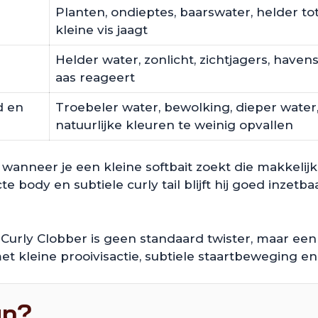
Planten, ondieptes, baarswater, helder tot
kleine vis jaagt
Helder water, zonlicht, zichtjagers, havens
aas reageert
d en
Troebeler water, bewolking, dieper water
natuurlijke kleuren te weinig opvallen
k wanneer je een kleine softbait zoekt die makkeli
e body en subtiele curly tail blijft hij goed inzet
Curly Clobber is geen standaard twister, maar een 
et kleine prooivisactie, subtiele staartbeweging en
up?