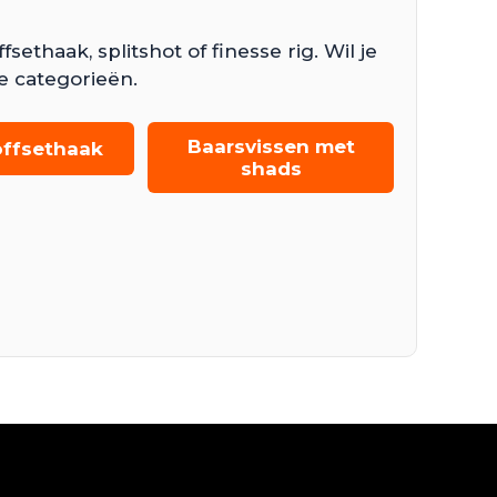
thaak, splitshot of finesse rig. Wil je
e categorieën.
Baarsvissen met
 offsethaak
shads