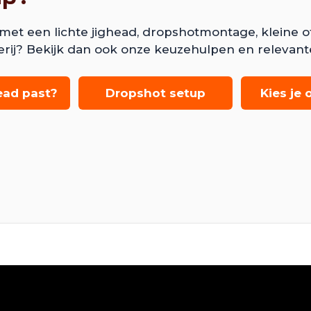
 een lichte jighead, dropshotmontage, kleine offse
erij? Bekijk dan ook onze keuzehulpen en relevant
ead past?
Dropshot setup
Kies je