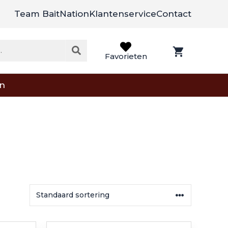
Team BaitNation
Klantenservice
Contact
Favorieten
on