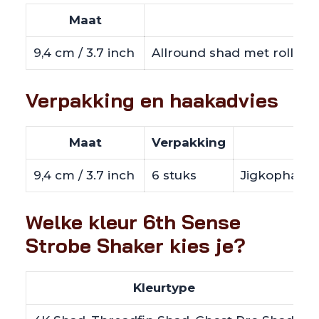
Maat
Bes
9,4 cm / 3.7 inch
Allround shad met rollende
Verpakking en haakadvies
Maat
Verpakking
9,4 cm / 3.7 inch
6 stuks
Jigkophaak m
Welke kleur 6th Sense
Strobe Shaker kies je?
Kleurtype