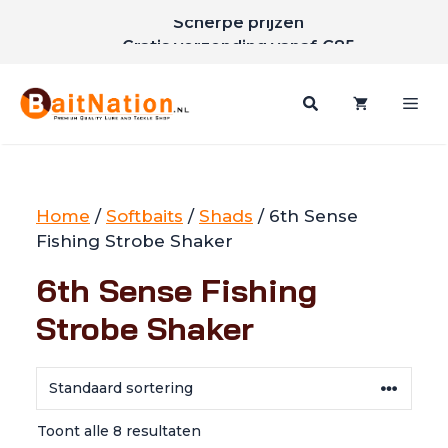
Scherpe prijzen
Ga
Gratis verzending vanaf €85
naar
de
inhoud
Me
Home
/
Softbaits
/
Shads
/ 6th Sense
Fishing Strobe Shaker
6th Sense Fishing
Strobe Shaker
Toont alle 8 resultaten