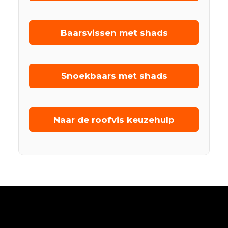
Baarsvissen met shads
Snoekbaars met shads
Naar de roofvis keuzehulp