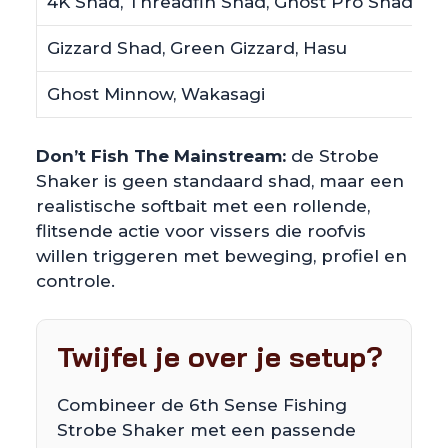
4K Shad, Threadfin Shad, Ghost Pro Shad
N
Gizzard Shad, Green Gizzard, Hasu
R
Ghost Minnow, Wakasagi
S
Don’t Fish The Mainstream:
de Strobe
Shaker is geen standaard shad, maar een
realistische softbait met een rollende,
flitsende actie voor vissers die roofvis
willen triggeren met beweging, profiel en
controle.
Twijfel je over je setup?
Combineer de 6th Sense Fishing
Strobe Shaker met een passende