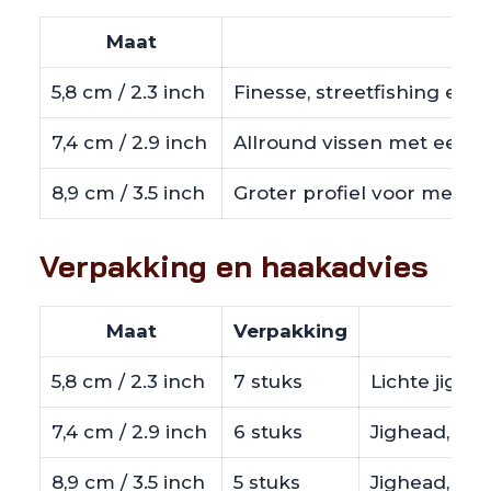
Maat
Bes
5,8 cm / 2.3 inch
Finesse, streetfishing en 
7,4 cm / 2.9 inch
Allround vissen met een c
8,9 cm / 3.5 inch
Groter profiel voor meer z
Verpakking en haakadvies
Maat
Verpakking
5,8 cm / 2.3 inch
7 stuks
Lichte jighe
7,4 cm / 2.9 inch
6 stuks
Jighead, dro
8,9 cm / 3.5 inch
5 stuks
Jighead, off