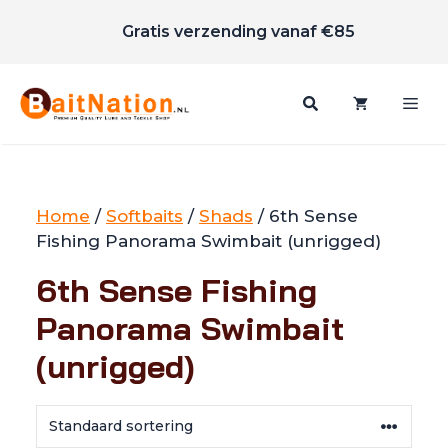
Scherpe prijzen
Ga
Gratis verzending vanaf €85
naar
de
inhoud
Me
Home
/
Softbaits
/
Shads
/ 6th Sense
Fishing Panorama Swimbait (unrigged)
6th Sense Fishing
Panorama Swimbait
(unrigged)