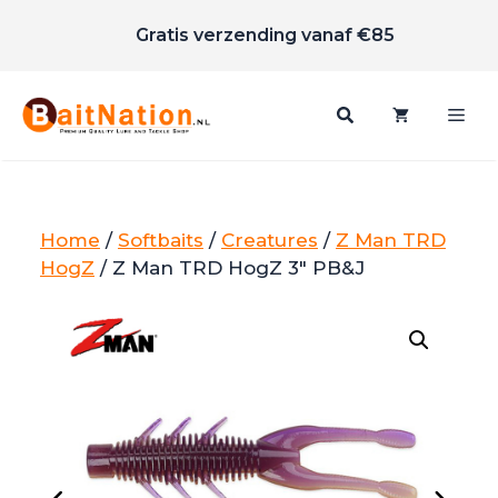
Scherpe prijzen
Ga
Gratis verzending vanaf €85
naar
de
inhoud
Me
Home
/
Softbaits
/
Creatures
/
Z Man TRD
HogZ
/ Z Man TRD HogZ 3" PB&J