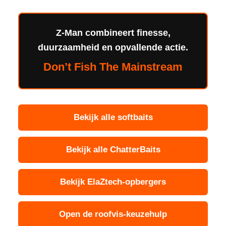
Z-Man combineert finesse,
duurzaamheid en opvallende actie.
Don’t Fish The Mainstream
Bekijk alle softbaits
Bekijk alle ChatterBaits
Bekijk ElaZtech-opbergers
Open de roofvis-keuzehulp