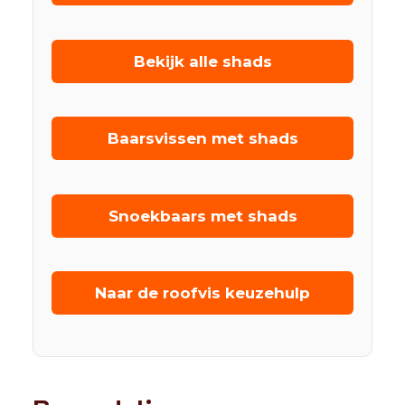
Bekijk alle shads
Baarsvissen met shads
Snoekbaars met shads
Naar de roofvis keuzehulp