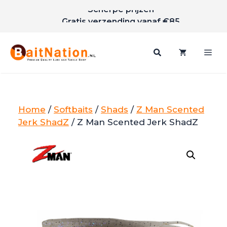
Scherpe prijzen
Ga
Gratis verzending vanaf €85
naar
de
inhoud
Me
Home
/
Softbaits
/
Shads
/
Z Man Scented
Jerk ShadZ
/ Z Man Scented Jerk ShadZ