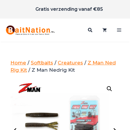
Scherpe prijzen
Ga
Gratis verzending vanaf €85
naar
de
inhoud
Me
Home
/
Softbaits
/
Creatures
/
Z Man Ned
Rig Kit
/ Z Man Nedrig Kit