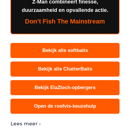
Z-Man combineert finesse,
duurzaamheid en opvallende actie.
Don’t Fish The Mainstream
Bekijk alle softbaits
Bekijk alle ChatterBaits
Bekijk ElaZtech-opbergers
Open de roofvis-keuzehulp
Lees meer ›