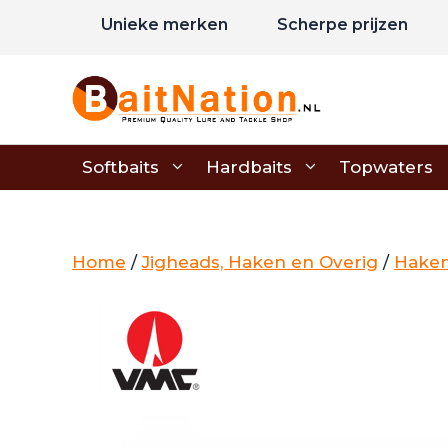
Ga
Unieke merken
Scherpe prijzen
naar
de
inhoud
Softbaits
Hardbaits
Topwaters
Home
/
Jigheads, Haken en Overig
/
Hake