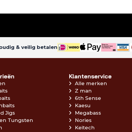
udig & veilig betalen
rieën
Klantenservice
en
Alle merken
aits
Z man
aits
6th Sense
hbaits
Kaesu
d Jigs
Megabass
en Tungsten
Nories
n
Keitech