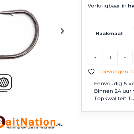
Verkrijgbaar in
ha
Haakmaat
-
+
VMC
7258TL
Toevoegen aan
Mystic
Trailer
Eenvoudig & ve
Hook
Binnen 24 uur
aantal
Topkwaliteit T