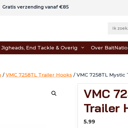
Gratis verzending vanaf €85
Jigheads, End Tackle & Overig
Over BaitNati
n
/
VMC 7258TL Trailer Hooks
/ VMC 7258TL Mystic 
VMC 72
Trailer
5.99