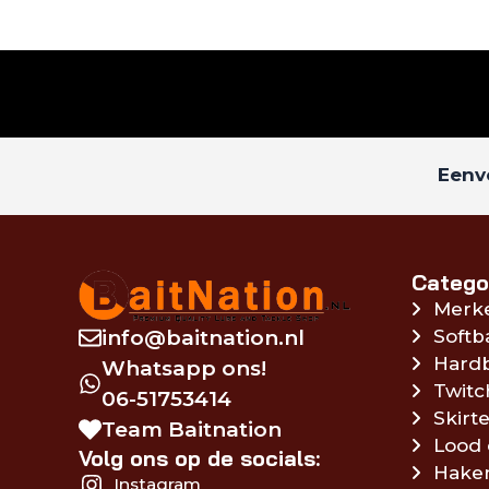
Eenvo
Catego
Merk
info@baitnation.nl
Softb
Hardb
Whatsapp ons!
Twitc
06-51753414
Skirte
Team Baitnation
Lood 
Volg ons op de socials:
Hake
Instagram