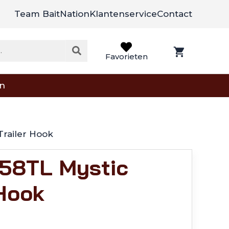
Team BaitNation
Klantenservice
Contact
Favorieten
on
Trailer Hook
58TL Mystic
 Hook