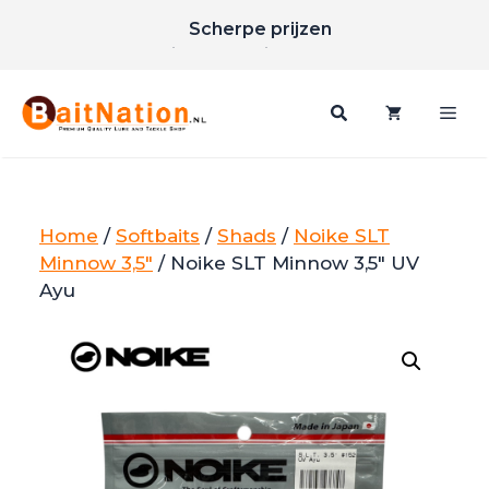
Ga
Scherpe prijzen
naar
Gratis verzending vanaf €85
de
inhoud
Me
Home
/
Softbaits
/
Shads
/
Noike SLT
Minnow 3,5"
/ Noike SLT Minnow 3,5″ UV
Ayu