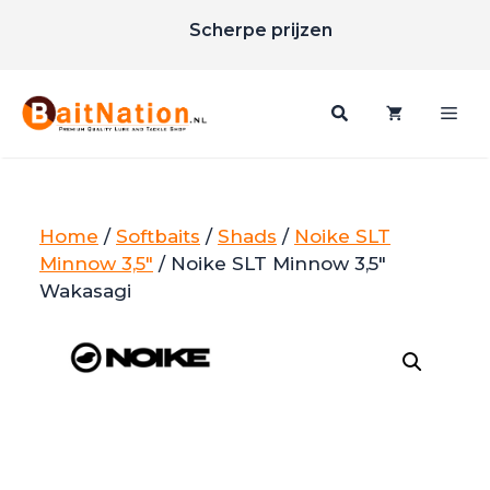
Ga
Scherpe prijzen
naar
Gratis verzending vanaf €85
de
inhoud
Me
Home
/
Softbaits
/
Shads
/
Noike SLT
Minnow 3,5"
/ Noike SLT Minnow 3,5″
Wakasagi