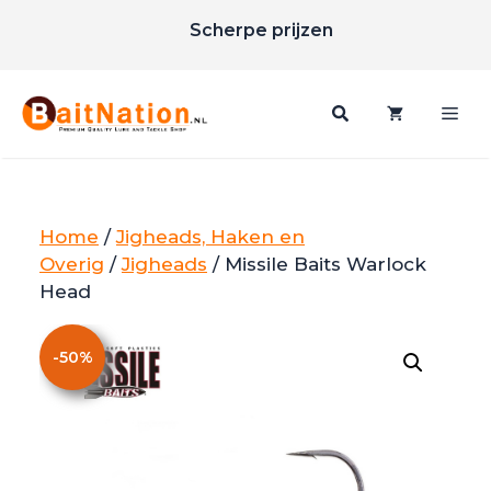
Ga
Scherpe prijzen
naar
Gratis verzending vanaf €85
de
inhoud
Me
Home
/
Jigheads, Haken en
Overig
/
Jigheads
/ Missile Baits Warlock
Head
-
50
%