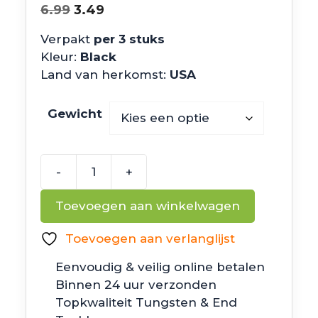
Oorspronkelijke
Huidige
6.99
3.49
prijs
prijs
Verpakt
per 3 stuks
was:
is:
Kleur:
Black
€6.99.
€3.49.
Land van herkomst:
USA
Gewicht
-
+
Missile
Baits
Toevoegen aan winkelwagen
Warlock
Head
Toevoegen aan verlanglijst
aantal
Eenvoudig & veilig online betalen
Binnen 24 uur verzonden
Topkwaliteit Tungsten & End