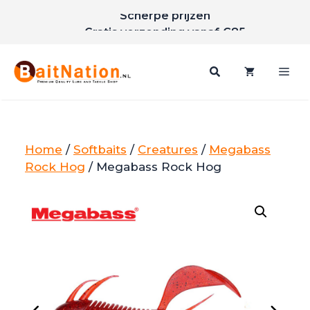
Scherpe prijzen
Ga
Gratis verzending vanaf €85
naar
de
inhoud
Me
Home
/
Softbaits
/
Creatures
/
Megabass
Rock Hog
/ Megabass Rock Hog