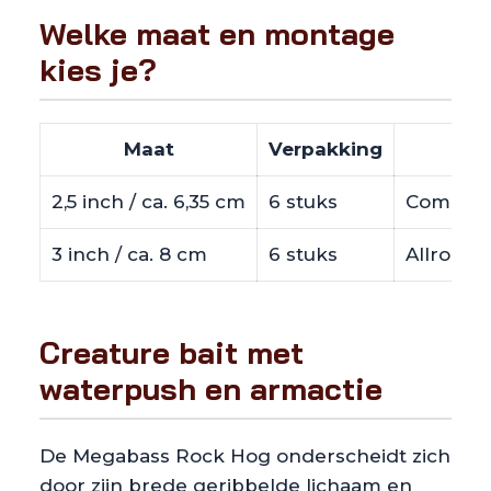
Welke maat en montage
kies je?
Maat
Verpakking
2,5 inch / ca. 6,35 cm
6 stuks
Compacte
3 inch / ca. 8 cm
6 stuks
Allround 
Creature bait met
waterpush en armactie
De Megabass Rock Hog onderscheidt zich
door zijn brede geribbelde lichaam en