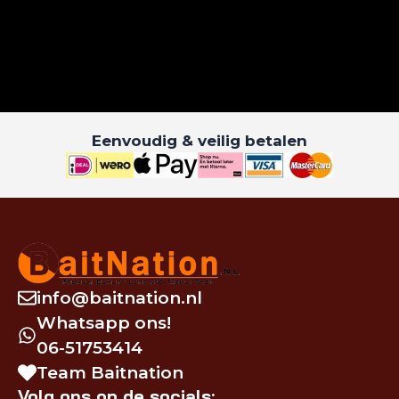
Eenvoudig & veilig betalen
info@baitnation.nl
Whatsapp ons!
06-51753414
Team Baitnation
Volg ons op de socials: