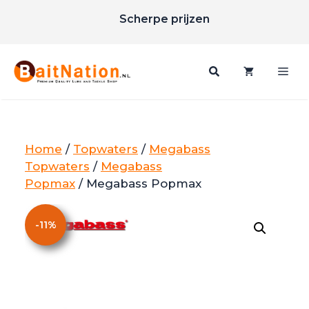
Ga
Scherpe prijzen
naar
Gratis verzending vanaf €85
de
inhoud
Me
Home
/
Topwaters
/
Megabass
Topwaters
/
Megabass
Popmax
/ Megabass Popmax
-
11
%