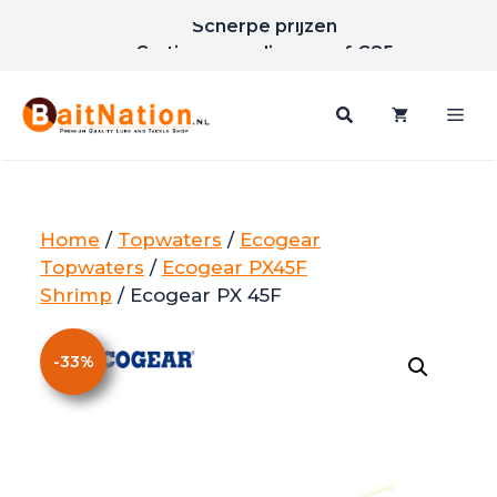
Ga
Scherpe prijzen
naar
Gratis verzending vanaf €85
de
inhoud
Me
Home
/
Topwaters
/
Ecogear
Topwaters
/
Ecogear PX45F
Shrimp
/ Ecogear PX 45F
-
33
%