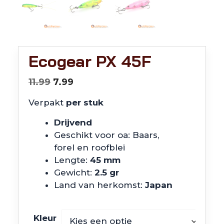
Ecogear PX 45F
Oorspronkelijke
Huidige
11.99
7.99
prijs
prijs
Verpakt
per stuk
was:
is:
€11.99.
€7.99.
Drijvend
Geschikt voor oa: Baars,
forel en roofblei
Lengte:
45 mm
Gewicht:
2.5 gr
Land van herkomst:
Japan
Kleur