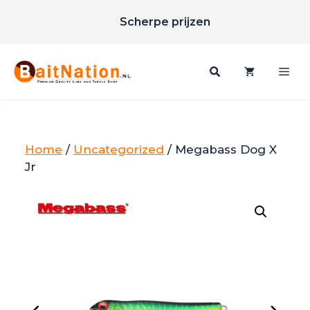
Unieke merken
Ga
Scherpe prijzen
naar
Gratis verzending vanaf €85
de
inhoud
Me
Home
/
Uncategorized
/ Megabass Dog X
Jr