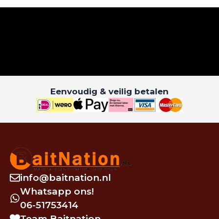
Eenvoudig & veilig betalen
info@baitnation.nl
Whatsapp ons!
06-51753414
Team Baitnation