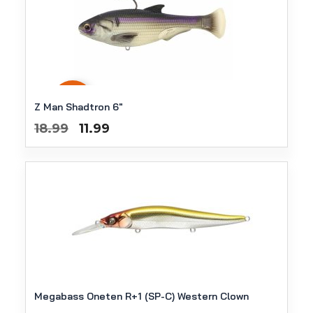
-
37
%
Z Man Shadtron 6″
Oorspronkelijke
Huidige
18.99
11.99
prijs
prijs
was:
is:
€18.99.
€11.99.
Megabass Oneten R+1 (SP-C) Western Clown