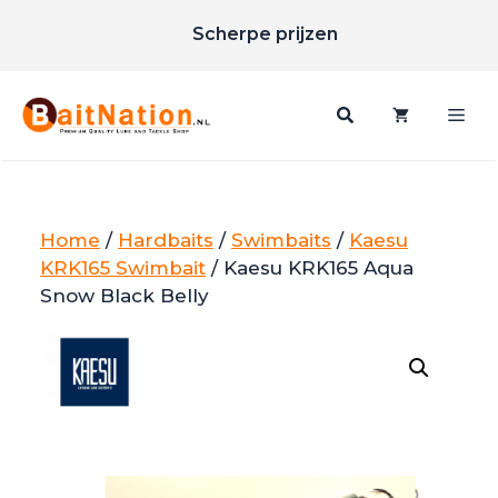
Ga
Scherpe prijzen
naar
Gratis verzending vanaf €85
de
inhoud
Me
Home
/
Hardbaits
/
Swimbaits
/
Kaesu
KRK165 Swimbait
/ Kaesu KRK165 Aqua
Snow Black Belly