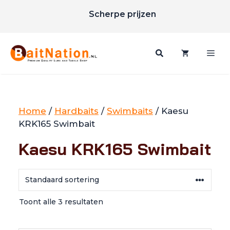
Ga
Scherpe prijzen
naar
Gratis verzending vanaf €85
de
inhoud
Me
Home
/
Hardbaits
/
Swimbaits
/ Kaesu
KRK165 Swimbait
Kaesu KRK165 Swimbait
Toont alle 3 resultaten